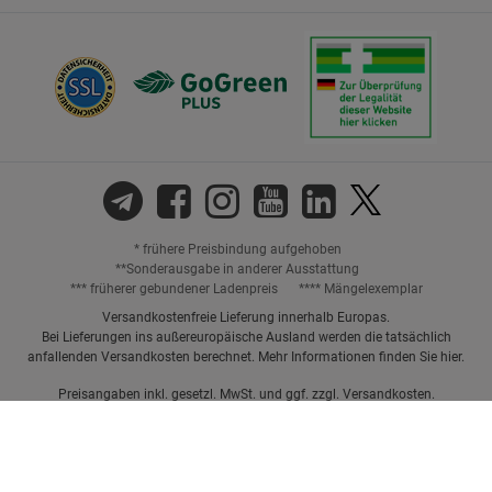
* frühere Preisbindung aufgehoben
**Sonderausgabe in anderer Ausstattung
*** früherer gebundener Ladenpreis
**** Mängelexemplar
Versandkostenfreie Lieferung innerhalb Europas.
Bei Lieferungen ins außereuropäische Ausland werden die tatsächlich
anfallenden Versandkosten berechnet. Mehr Informationen finden Sie
hier
.
Preisangaben inkl. gesetzl. MwSt. und ggf. zzgl.
Versandkosten.