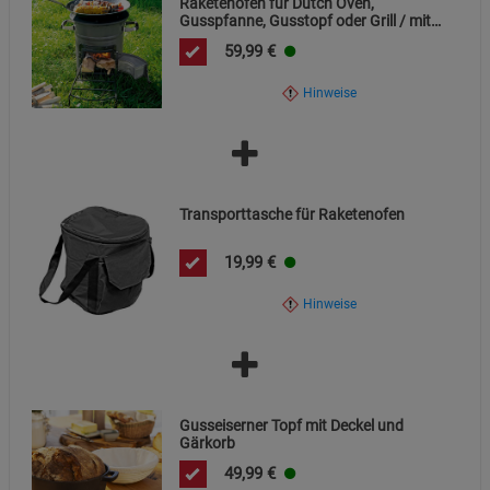
Raketenofen für Dutch Oven,
Gusspfanne, Gusstopf oder Grill / mit
Gusseiserner Kochplatte
59,99
€
Hinweise
Transporttasche für Raketenofen
19,99
€
Hinweise
Gusseiserner Topf mit Deckel und
Gärkorb
49,99
€