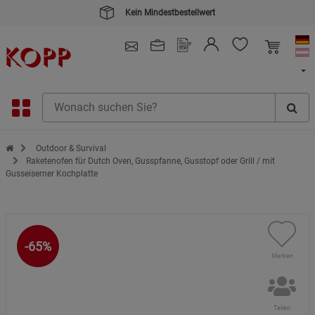
4.91
/ 5.0 - SEHR GUT
(148.391)
Zur Startseite des Kopp Verlag Online-Shop
Outdoor & Survival
Raketenofen für Dutch Oven, Gusspfanne, Gusstopf oder Grill / mit
Gusseiserner Kochplatte
-65%
Merken
Teilen