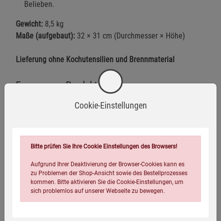
Belieben.
Gewicht:
8,5 kg
Maße (aufgebaut):
32 × 31 cm (Durchmesser × Höhe)
Lieferung ohne Kochutensilien und Brennmaterial
Fragen zum Produkt
Cookie-Einstellungen
Warnhinweise / Sicherheitsinformationen
Warnhinweise:
Bitte prüfen Sie Ihre Cookie Einstellungen des Browsers!
Der Raketenofen ist ausschließlich für die Verwendung
im Freien vorgesehen. In geschlossenen Räumen
Aufgrund Ihrer Deaktivierung der Browser-Cookies kann es
zu Problemen der Shop-Ansicht sowie des Bestellprozesses
besteht Brand- und Erstickungsgefahr.
Mehr anzeigen
kommen. Bitte aktivieren Sie die Cookie-Einstellungen, um
sich problemlos auf unserer Webseite zu bewegen.
Beachten Sie die Brandschutzvorschriften und halten Sie
einen Sicherheitsabstand zu brennbaren Materialien ein.
Herstellerinformationen