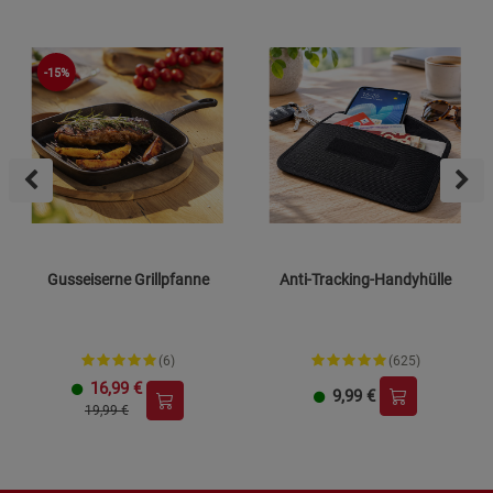
-15%
Gusseiserne Grillpfanne
Anti-Tracking-Handyhülle
(6)
(625)
16,99
€
9,99
€
19,99 €