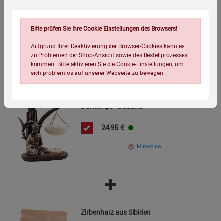
Rauchentwicklung zu minimieren.
18,99
€
Bitte prüfen Sie Ihre Cookie Einstellungen des Browsers!
Zusätzliche Hinweise:
Hinweise
Aufgrund Ihrer Deaktivierung der Browser-Cookies kann es
Reinigung: Mit einem weichen Tuch und milder Seife
zu Problemen der Shop-Ansicht sowie des Bestellprozesses
reinigen. Keine aggressiven Chemikalien verwenden.
kommen. Bitte aktivieren Sie die Cookie-Einstellungen, um
sich problemlos auf unserer Webseite zu bewegen.
Entsorgung: Geeignet für Altmetall-Recycling. Hinweise
zur umweltgerechten Entsorgung beachten.
Duftlampe »Buddha«
Nur für den vorgesehenen Zweck als Räuchergefäß
verwenden. Unsachgemäße Nutzung kann gefährlich
24,95
€
sein.
Hinweise
Einstellungen speichern für die Gruppe
Einstellungen speichern für die Gruppe
Einstellungen speichern für die Gruppe
Zurück
Einwilligung nicht erteilen
Zirbenharz aus Sibirien