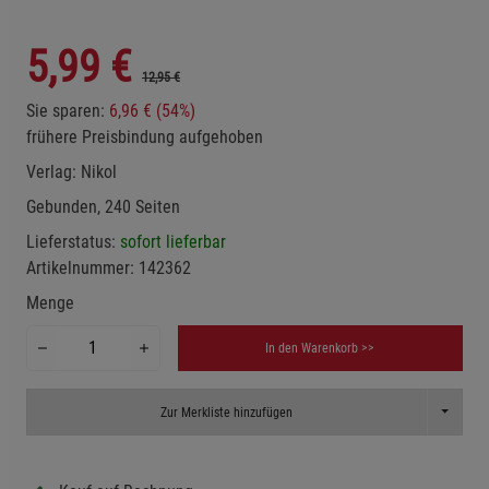
5,99
€
12,95 €
Sie sparen:
6,96 € (54%)
frühere Preisbindung aufgehoben
Verlag:
Nikol
Gebunden, 240 Seiten
Lieferstatus:
sofort lieferbar
Artikelnummer:
142362
Menge
In den Warenkorb >>
Toggle D
Zur Merkliste hinzufügen