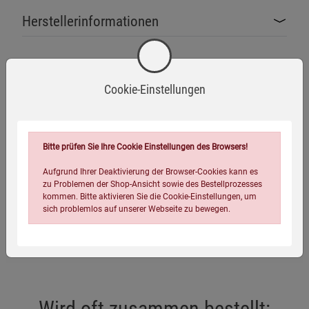
Herstellerinformationen
Eigenschaften
Cookie-Einstellungen
Verlag / Herausgeber:
Nikol
ISBN-13:
9783868207767
Bitte prüfen Sie Ihre Cookie Einstellungen des Browsers!
Infos:
Gebunden, 240 Seiten
Aufgrund Ihrer Deaktivierung der Browser-Cookies kann es
zu Problemen der Shop-Ansicht sowie des Bestellprozesses
Erscheinungstermin:
16.10.2023
kommen. Bitte aktivieren Sie die Cookie-Einstellungen, um
Verpackungsgewicht:
500 Gramm
sich problemlos auf unserer Webseite zu bewegen.
Verpackungsmaße (LxBxH):
22,8
15,1
2,5
cm
Wird oft zusammen bestellt: