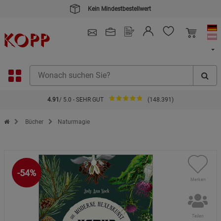
Kein Mindestbestellwert
4.91
/ 5.0 - SEHR GUT
(148.391)
Zur Startseite des Kopp Verlag Online-Shop
Bücher
Naturmagie
-54%
Merken
Teilen