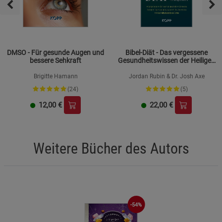
DMSO - Für gesunde Augen und
Bibel-Diät - Das vergessene
bessere Sehkraft
Gesundheitswissen der Heiligen
Schrift
Brigitte Hamann
Jordan Rubin & Dr. Josh Axe
(24)
(5)
12,00
€
22,00
€
Weitere Bücher des Autors
-54%