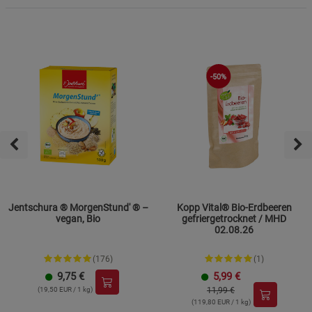
-50%
Jentschura ® MorgenStund' ® –
Kopp Vital® Bio-Erdbeeren
vegan, Bio
gefriergetrocknet / MHD
02.08.26
(176)
(1)
9,75
€
5,99
€
(19,50 EUR / 1 kg)
11,99 €
(119,80 EUR / 1 kg)