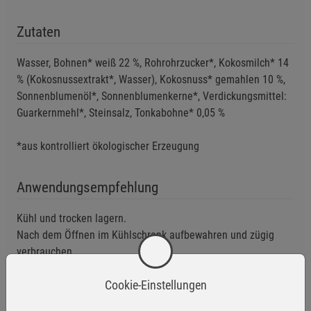
Zutaten
Wasser, Bohnen* weiß 22 %, Rohrohrzucker*, Kokosmilch* 14
% (Kokosnussextrakt*, Wasser), Kokosnuss* gemahlen 10 %,
Sonnenblumenöl*, Sonnenblumenkerne*, Verdickungsmittel:
Guarkernmehl*, Steinsalz, Tonkabohne* 0,05 %
*aus kontrolliert ökologischer Erzeugung
Anwendungsempfehlung
Kühl und trocken lagern.
Nach dem Öffnen im Kühlschrank aufbewahren und zügig
verbrauchen.
Mindestens haltbar bis: siehe Aufdruck.
Cookie-Einstellungen
Eigenschaften