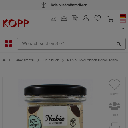
Kein Mindestbestellwert
4.91
/ 5.0 - SEHR GUT
(148.390)
Zur Startseite des Kopp Verlag Online-Shop
Lebensmittel
Frühstück
Nabio Bio-Aufstrich Kokos Tonka
Merken
Teilen