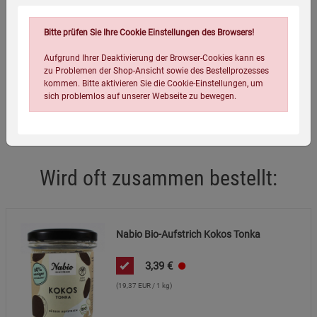
EAN:
4013182020908
Bitte prüfen Sie Ihre Cookie Einstellungen des Browsers!
Infos:
175 g
Aufgrund Ihrer Deaktivierung der Browser-Cookies kann es
zu Problemen der Shop-Ansicht sowie des Bestellprozesses
Verpackungsgewicht:
356 Gramm
kommen. Bitte aktivieren Sie die Cookie-Einstellungen, um
sich problemlos auf unserer Webseite zu bewegen.
Verpackungsmaße (LxBxH):
9
7
7
cm
Wird oft zusammen bestellt:
Einstellungen speichern für die Gruppe
Einstellungen speichern für die Gruppe
Nabio Bio-Aufstrich Kokos Tonka
Einstellungen speichern für die Gruppe
Zurück
Einwilligung nicht erteilen
3,39
€
(19,37 EUR / 1 kg)
Notwendige Cookies (5)