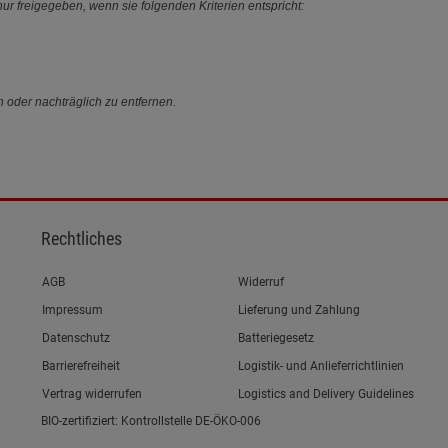
ur freigegeben, wenn sie folgenden Kriterien entspricht:
n oder nachträglich zu entfernen.
Rechtliches
Link zum/zur
AGB
Widerruf
Link zum/zur
Impressum
Lieferung und Zahlung
Link zum/zur
Datenschutz
Batteriegesetz
Link zum/zur
Barrierefreiheit
Logistik- und Anlieferrichtlinien
Vertrag widerrufen
Logistics and Delivery Guidelines
BIO-zertifiziert: Kontrollstelle DE-ÖKO-006