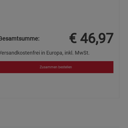
ie Gruppe
€
46,97
Gesamtsumme:
Versandkostenfrei in Europa, inkl. MwSt.
Zusammen bestellen
okies
s