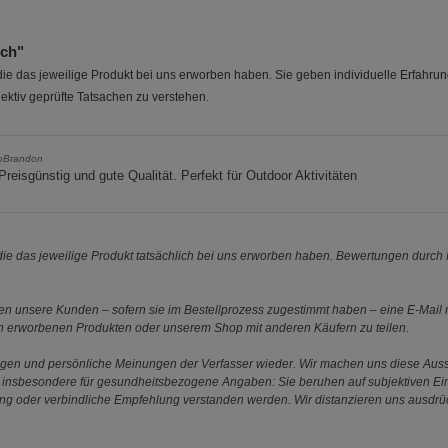
uch"
e das jeweilige Produkt bei uns erworben haben. Sie geben individuelle Erfahru
ektiv geprüfte Tatsachen zu verstehen.
oBrandon
Preisgünstig und gute Qualität. Perfekt für Outdoor Aktivitäten
e das jeweilige Produkt tatsächlich bei uns erworben haben. Bewertungen durch P
 unsere Kunden – sofern sie im Bestellprozess zugestimmt haben – eine E-Mail m
en erworbenen Produkten oder unserem Shop mit anderen Käufern zu teilen.
ungen und persönliche Meinungen der Verfasser wieder. Wir machen uns diese Au
s gilt insbesondere für gesundheitsbezogene Angaben: Sie beruhen auf subjektiven 
ung oder verbindliche Empfehlung verstanden werden. Wir distanzieren uns ausdr