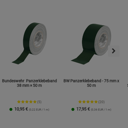
ies
Bundeswehr Panzerklebeband
BW Panzerklebeband - 75 mm x
38 mm × 50 m
50 m
(5)
(20)
10,95
€
17,95
€
(0,22 EUR / 1 m)
(0,36 EUR / 1 m)