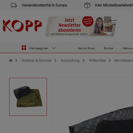
Versandkostenfrei in Europa
Kein Mindestbestellwert
Alle Kategorien
Neu im Shop
Bücher
Nahrun
Zur Startseite des Kopp Verlag Online-Shop
Outdoor & Survival
Ausrüstung
Hilfsmittel
Microfaser