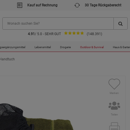
Kauf auf Rechnung
30 Tage Rückgaberecht
4.91
/ 5.0 - SEHR GUT
(148.391)
gsergänzungsmittel
Lebensmittel
Drogerie
Outdoor & Survival
Haus & Garte
-Handtuch
Merken
Teilen