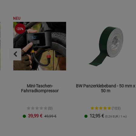
NEU
-20%
Mini-Taschen-
BW Panzerklebeband - 50 mm x
Fahrradkompressor
50 m
(0)
(103)
39,99
€
12,95
€
49,99 €
(0,26 EUR / 1 m)