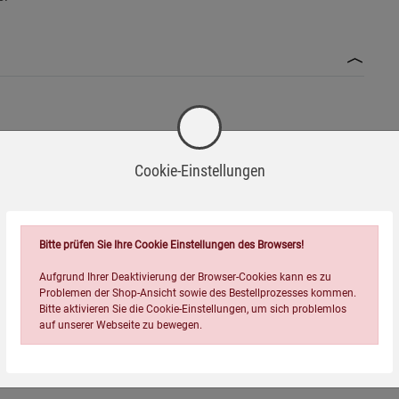
berflächen.
ch Verschlucken von Teilen zu vermeiden.
Cookie-Einstellungen
Bitte prüfen Sie Ihre Cookie Einstellungen des Browsers!
.
Aufgrund Ihrer Deaktivierung der Browser-Cookies kann es zu
Problemen der Shop-Ansicht sowie des Bestellprozesses kommen.
 zu vermeiden.
Bitte aktivieren Sie die Cookie-Einstellungen, um sich problemlos
Wird oft zusammen bestellt:
auf unserer Webseite zu bewegen.
tur; keine aggressiven Chemikalien verwenden.
nhalten, um Beschädigungen zu vermeiden.