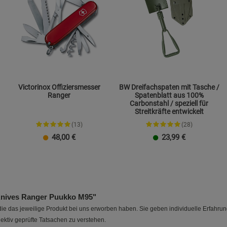
Victorinox Offiziersmesser
BW Dreifachspaten mit Tasche /
Ranger
Spatenblatt aus 100%
Carbonstahl / speziell für
Streitkräfte entwickelt
(13)
(28)
48,00
€
23,99
€
nives Ranger Puukko M95"
e das jeweilige Produkt bei uns erworben haben. Sie geben individuelle Erfahru
ektiv geprüfte Tatsachen zu verstehen.