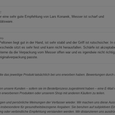
_C
r eine sehr gute Empfehlung von Lars Konarek, Messer ist scharf und
tätsware.
ddy
eltonen liegt gut in der Hand, ist sehr stabil und der Griff ist rutschsicher. In 
scheide sitzt es sehr fest und kann nicht herausfallen. Schärfe ist akzeptabe
terne da die Verpackung vom Messer offen war und es irgendwie nicht richtig
riginalverpackung passte.
e das jeweilige Produkt tatsächlich bei uns erworben haben. Bewertungen durch P
 unsere Kunden – sofern sie im Bestellprozess zugestimmt haben – eine E-Mail m
en erworbenen Produkten oder unserem Shop mit anderen Käufern zu teilen.
ungen und persönliche Meinungen der Verfasser wieder. Wir machen uns diese Au
s gilt insbesondere für gesundheitsbezogene Angaben: Sie beruhen auf subjektiven 
ung oder verbindliche Empfehlung verstanden werden. Wir distanzieren uns ausdr