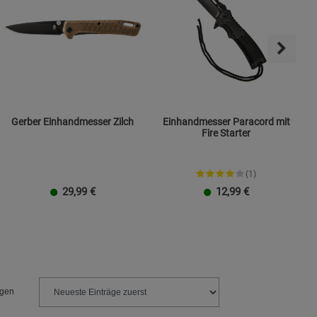
Gerber Einhandmesser Zilch
Einhandmesser Paracord mit
Fire Starter
(1)
29,99
€
12,99
€
ngen