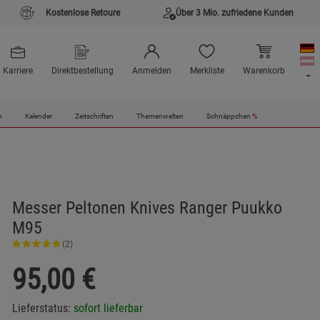
Kostenlose Retoure
Über 3 Mio. zufriedene Kunden
Karriere
Direktbestellung
Anmelden
Merkliste
Warenkorb
n
Kalender
Zeitschriften
Themenwelten
Schnäppchen
%
Messer Peltonen Knives Ranger Puukko
M95
(2)
95,00
€
Lieferstatus:
sofort lieferbar