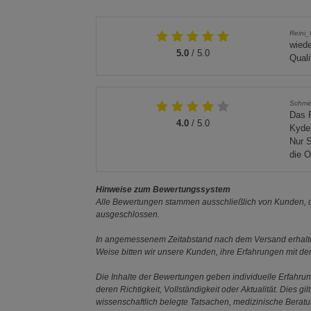
Reini
wiede
5.0
/ 5.0
Quali
Schmi
Das P
4.0
/ 5.0
Kydex
Nur S
die O
Hinweise zum Bewertungssystem
Alle Bewertungen stammen ausschließlich von Kunden, di
ausgeschlossen.
In angemessenem Zeitabstand nach dem Versand erhalten
Weise bitten wir unsere Kunden, ihre Erfahrungen mit d
Die Inhalte der Bewertungen geben individuelle Erfahr
deren Richtigkeit, Vollständigkeit oder Aktualität. Die
wissenschaftlich belegte Tatsachen, medizinische Berat