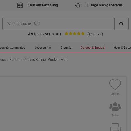
Kauf auf Rechnung
30 Tage Rückgaberecht
4.91
/ 5.0 - SEHR GUT
(148.391)
gsergänzungsmittel
Lebensmittel
Drogerie
Outdoor & Survival
Haus & Garte
esser Peltonen Knives Ranger Puukko M95
Merken
Teilen