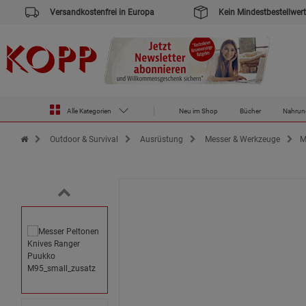
Versandkostenfrei in Europa
Kein Mindestbestellwert
Alle Kategorien
Neu im Shop
Bücher
Nahrun
Zur Startseite des Kopp Verlag Online-Shop
Outdoor & Survival
Ausrüstung
Messer & Werkzeuge
M