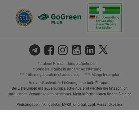
* frühere Preisbindung aufgehoben
**Sonderausgabe in anderer Ausstattung
*** früherer gebundener Ladenpreis
**** Mängelexemplar
Versandkostenfreie Lieferung innerhalb Europas.
Bei Lieferungen ins außereuropäische Ausland werden die tatsächlich
anfallenden Versandkosten berechnet. Mehr Informationen finden Sie
hier
.
Preisangaben inkl. gesetzl. MwSt. und ggf. zzgl.
Versandkosten.