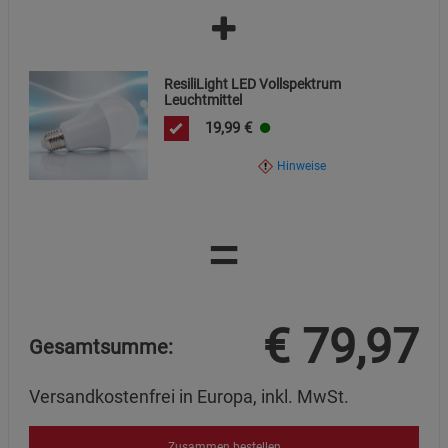
Bitte entsorgen Sie es nicht über den Hausmüll, sondern
führen Sie es einer geeigneten Sammelstelle zu.
ResiliLight LED Vollspektrum
Leuchtmittel
19,99
€
Hinweise
=
€
79,97
Gesamtsumme:
Versandkostenfrei in Europa, inkl. MwSt.
Zusammen bestellen