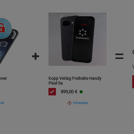
=
over
Kopp Verlag Freiheits-Handy
Pixel 9a
899,00
€
ise
Hinweise