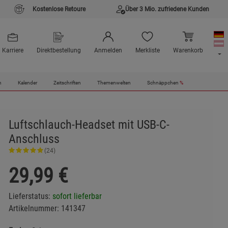
Kostenlose Retoure
Über 3 Mio. zufriedene Kunden
Karriere
Direktbestellung
Anmelden
Merkliste
Warenkorb
n
Kalender
Zeitschriften
Themenwelten
Schnäppchen
%
Luftschlauch-Headset mit USB-C-
Anschluss
(24)
29,99
€
Lieferstatus:
sofort lieferbar
Artikelnummer:
141347