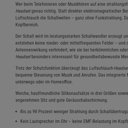
Wer beim Telefonieren oder Musikhören auf eine strahlungsfr
Headset
genau richtig. Statt direkter elektromagnetischer B
Luftschlauch die Schallwellen – ganz ohne Funkstrahlung. Da
Kopfbereich.
Der Schall wird im leistungsstarken Schallwandler erzeugt un
entstehen keine nieder- oder mittelfrequenten Felder – und
Antennenwirkung verhindert, wie sie bei herkömmlichen ode
Headset
besonders interessant für gesundheitsbewusste Mens
Trotz der Schutzfunktion überzeugt das
Luftschlauch-Headse
bequeme Steuerung von Musik und Anrufen. Das integrierte Mi
unterwegs oder im Homeoffice.
Weiche, hautfreundliche Silikonaufsätze in drei Größen sowi
angenehmen Sitz und gute Geräuschabschirmung.
Bis zu 98 Prozent weniger Strahlung durch Schallübertrag
Kein Lautsprecher im Ohr – keine EMF-Belastung im Kopf