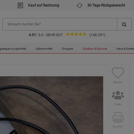
Kauf auf Rechnung
30 Tage Rückgaberecht
4.91
/ 5.0 - SEHR GUT
(148.391)
chlauch-Headset mit USB-C-Anschluss
gsergänzungsmittel
Lebensmittel
Drogerie
Outdoor & Survival
Haus & Garte
Merken
Teilen
Drucken