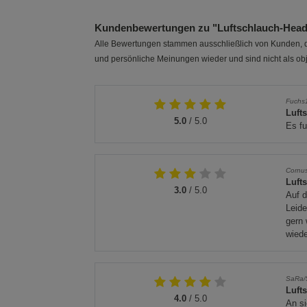
Kundenbewertungen zu "Luftschlauch-Head
Alle Bewertungen stammen ausschließlich von Kunden, di
und persönliche Meinungen wieder und sind nicht als obj
Fuchs
Luft
5.0
/ 5.0
Es fu
Cornu
Luft
3.0
/ 5.0
Auf d
Leide
gern 
wiede
SaRa/
Luft
4.0
/ 5.0
An si