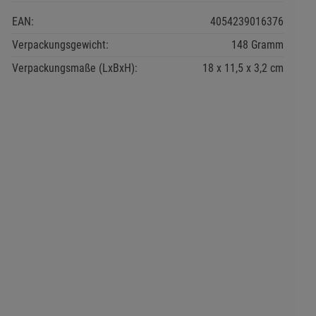
EAN:
4054239016376
Verpackungsgewicht:
148 Gramm
Verpackungsmaße (LxBxH):
18
11,5
3,2
cm