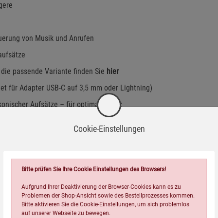
gere
uerung von Musik und Anrufen
aufsätze
 die passende Variante finden Sie
hier
et für Adapter USB-C auf 3,5 mm oder Lightning)
konischer Aufsätze – für optimalen Sitz
zu Hause
Cookie-Einstellungen
Bitte prüfen Sie Ihre Cookie Einstellungen des Browsers!
Aufgrund Ihrer Deaktivierung der Browser-Cookies kann es zu
Problemen der Shop-Ansicht sowie des Bestellprozesses kommen.
Bitte aktivieren Sie die Cookie-Einstellungen, um sich problemlos
auf unserer Webseite zu bewegen.