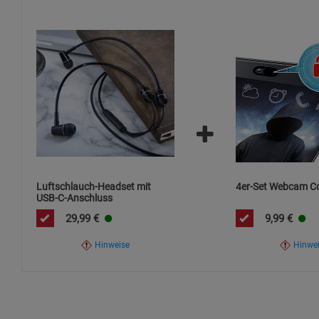
Luftschlauch-Headset mit
4er-Set Webcam C
USB-C-Anschluss
29,99
€
9,99
€
Hinweise
Hinwe