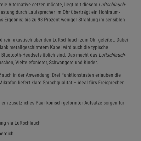
eie Alternative setzen möchte, liegt mit diesem
Luftschlauch-
elastung durch Lautsprecher im Ohr überträgt ein Hohlraum-
s Ergebnis: bis zu 98 Prozent weniger Strahlung im sensiblen
d rein akustisch über den Luftschlauch zum Ohr geleitet. Dabei
 dank metallgeschirmtem Kabel wird auch die typische
r Bluetooth-Headsets üblich sind. Das macht das
Luftschlauch-
chen, Vieltelefonierer, Schwangere und Kinder.
t
auch in der Anwendung: Drei Funktionstasten erlauben die
krofon liefert klare Sprachqualität – ideal fürs Freisprechen
e ein zusätzliches Paar konisch geformter Aufsätze sorgen für
ung via Luftschlauch
bereich