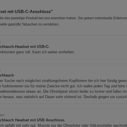
set mit USB-C-Anschluss"
e das jeweilige Produkt bei uns erworben haben. Sie geben individuelle Erfahru
ektiv geprüfte Tatsachen zu verstehen.
1
schlauch-Headset mit USB-C-
nktioniert ganz toll. Kann ich weiter emfehlen.
s
schlauch
er Suche nach möglichst strahlungsfreien Kopfhörern bin ich hier fündig gewo
r funktionieren sie für meine Zwecke nicht gut. Ich walke jeden Tag und höre 
währenddessen etwas an. Die Ohrstöpsel sitzen leider zu locker und fallen i
r heraus, was natürlich auf Dauer sehr störend ist. Deshalb gingen sie zurück
56?
schlauch Headset mit USB Anschluss.
ch gefällt mit sehr gut. Musste nur die Ohrpolster oder Silikonstöpfer wechsel