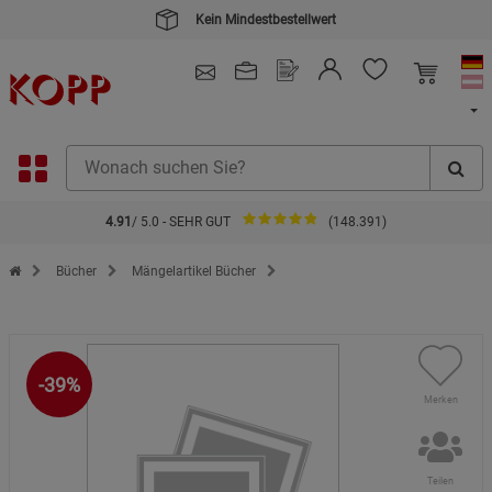
Kein Mindestbestellwert
4.91
/ 5.0 - SEHR GUT
(148.391)
Zur Startseite des Kopp Verlag Online-Shop
Bücher
Mängelartikel Bücher
-39%
Merken
Teilen