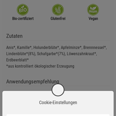
Bio-zertifiziert
Glutenfrei
Vegan
Zutaten
Anis*, Kamille*, Holunderblüte*, Apfelminze*, Brennnessel*,
Lindenblüte*(8%), Schafgarbe*(7%), Löwenzahnkraut*,
Erdbeerblatt*
*aus kontrolliert ökologischer Erzeugung
Anwendungsempfehlung
Geöffnete Packung stets gut verschließen, trocken und vor
Wärme geschützt lagern.
Cookie-Einstellungen
Mindestens haltbar bis: siehe Verpackung.