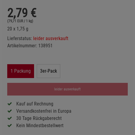
2,79
€
(79,71 EUR / 1 kg)
20 x 1,75 g
Lieferstatus:
leider ausverkauft
Artikelnummer:
138951
1 Packung
3er-Pack
leider ausverkauft
Kauf auf Rechnung
Versandkostenfrei in Europa
30 Tage Rückgaberecht
Kein Mindestbestellwert