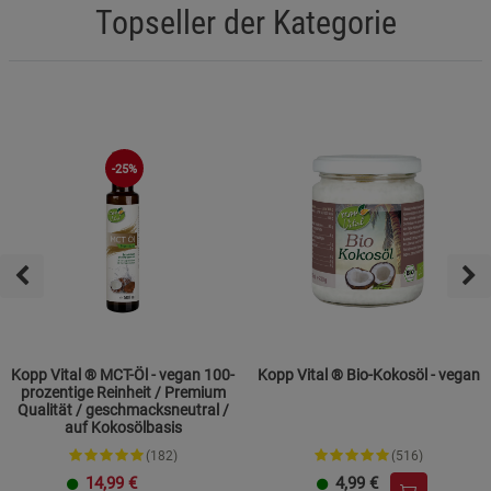
Topseller der Kategorie
-25%
Kopp Vital ® MCT-Öl - vegan 100-
Kopp Vital ® Bio-Kokosöl - vegan
prozentige Reinheit / Premium
Qualität / geschmacksneutral /
auf Kokosölbasis
(182)
(516)
14,99
€
4,99
€