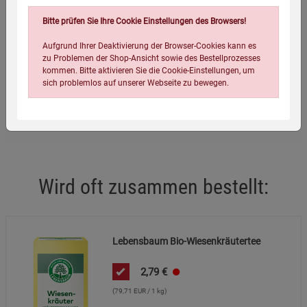
Eigenschaften
Bitte prüfen Sie Ihre Cookie Einstellungen des Browsers!
EAN:
4012346286402
Aufgrund Ihrer Deaktivierung der Browser-Cookies kann es
zu Problemen der Shop-Ansicht sowie des Bestellprozesses
Infos:
20 x 1,75 g
kommen. Bitte aktivieren Sie die Cookie-Einstellungen, um
sich problemlos auf unserer Webseite zu bewegen.
Verpackungsgewicht:
65 Gramm
Verpackungsmaße (LxBxH):
16
6,4
4,5
cm
Wird oft zusammen bestellt:
Einstellungen speichern für die Gruppe
Einstellungen speichern für die Gruppe
Lebensbaum Bio-Wiesenkräutertee
Einstellungen speichern für die Gruppe
Zurück
Einwilligung nicht erteilen
2,79
€
Notwendige Cookies (5)
(79,71 EUR / 1 kg)
Beschreibung Notwendige Cookies