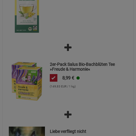
Cookie-Informationen
anzeigen
Funktionale Cookies (1)
Funktionale Cooki
Beschreibung Funktionale Cookies
Cookie-Informationen
anzeigen
Statistik Cookies (2)
2er-Pack Salus Bio-Bachblüten Tee
Statistik Cookies
»Freude & Harmonie«
Beschreibung Statistik Cookies
8,99
€
Cookie-Informationen
anzeigen
(149,83 EUR / 1 kg)
Marketing Cookies (3)
Marketing Cookies
Beschreibung Marketing Cookies
Cookie-Informationen
anzeigen
Liebe verfliegt nicht
Datenschutzerklärung
Impressum