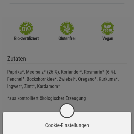
Bio-zertifiziert
Glutenfrei
Vegan
Zutaten
Paprika*, Meersalz* (26 %), Koriander*, Rosmarin* (6 %),
Fenchel*, Bockshornklee*, Zwiebel*, Oregano*, Kurkuma*,
Ingwer*, Zimt*, Kardamom*
*aus kontrolliert ökologischer Erzeugung
Anwendungsempfehlung
Cookie-Einstellungen
Kühl und trocken lagern.