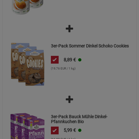
Beschreibung Notwendige Cookies
Cookie-Informationen
anzeigen
Funktionale Cookies (1)
Funktionale Cooki
Beschreibung Funktionale Cookies
3er-Pack Sommer Dinkel Schoko Cookies
Cookie-Informationen
anzeigen
8,89
€
(19,76 EUR / 1 kg)
Statistik Cookies (2)
Statistik Cookies
Beschreibung Statistik Cookies
Cookie-Informationen
anzeigen
Marketing Cookies (3)
Marketing Cookies
3er-Pack Bauck Mühle Dinkel-
Beschreibung Marketing Cookies
Pfannkuchen Bio
5,99
€
Cookie-Informationen
anzeigen