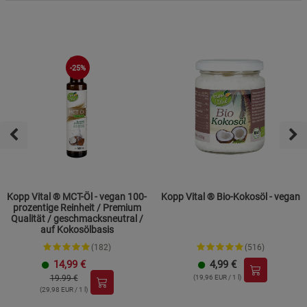
-25%
Kopp Vital ® MCT-Öl - vegan 100-
Kopp Vital ® Bio-Kokosöl - vegan
prozentige Reinheit / Premium
Qualität / geschmacksneutral /
auf Kokosölbasis
(182)
(516)
14,99
€
4,99
€
19.99 €
(19,96 EUR / 1 l)
(29,98 EUR / 1 l)