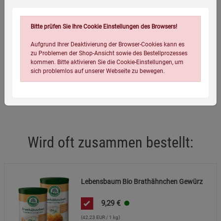
Mindestens haltbar bis: siehe Verpackung.
Bitte prüfen Sie Ihre Cookie Einstellungen des Browsers!
Eigenschaften
Aufgrund Ihrer Deaktivierung der Browser-Cookies kann es
zu Problemen der Shop-Ansicht sowie des Bestellprozesses
EAN:
4054239013535
kommen. Bitte aktivieren Sie die Cookie-Einstellungen, um
Infos:
2 x 110 g
sich problemlos auf unserer Webseite zu bewegen.
Verpackungsgewicht:
270 Gramm
Wird oft zusammen bestellt:
Einstellungen speichern für die Gruppe
Einstellungen speichern für die Gruppe
Lebensbaum Bio Brathähnchen Gewürz
Einstellungen speichern für die Gruppe
Zurück
Einwilligung nicht erteilen
9,29
€
Notwendige Cookies (5)
(42,23 EUR / 1 kg)