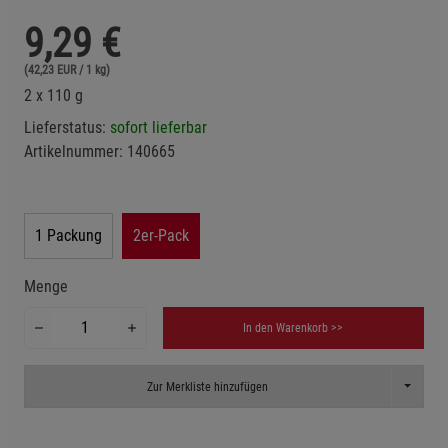
9,29
€
(42,23 EUR / 1 kg)
2 x 110 g
Lieferstatus:
sofort lieferbar
Artikelnummer:
140665
1 Packung
2er-Pack
Menge
In den Warenkorb >>
Toggle D
Zur Merkliste hinzufügen