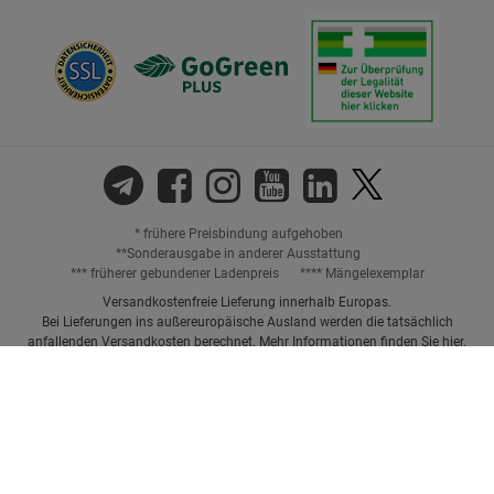
* frühere Preisbindung aufgehoben
**Sonderausgabe in anderer Ausstattung
*** früherer gebundener Ladenpreis
**** Mängelexemplar
Versandkostenfreie Lieferung innerhalb Europas.
Bei Lieferungen ins außereuropäische Ausland werden die tatsächlich
anfallenden Versandkosten berechnet. Mehr Informationen finden Sie
hier
.
Preisangaben inkl. gesetzl. MwSt. und ggf. zzgl.
Versandkosten.