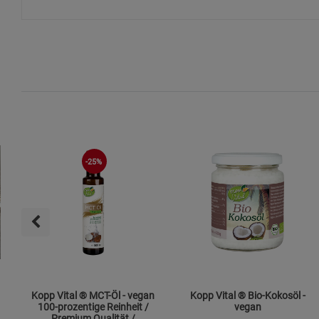
-25%
Kopp Vital ® MCT-Öl - vegan
Kopp Vital ® Bio-Kokosöl -
100-prozentige Reinheit /
vegan
Premium Qualität /