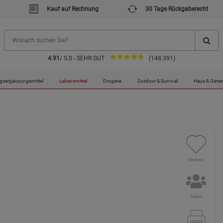
Kauf auf Rechnung
30 Tage Rückgaberecht
4.91
/ 5.0 - SEHR GUT
(148.391)
gsergänzungsmittel
Lebensmittel
Drogerie
Outdoor & Survival
Haus & Garte
Merken
Teilen