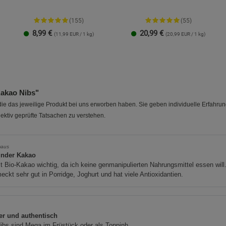
(155)
(55)
8,99
€
20,99
€
(11,99 EUR / 1 kg)
(20,99 EUR / 1 kg)
akao Nibs"
e das jeweilige Produkt bei uns erworben haben. Sie geben individuelle Erfahru
ektiv geprüfte Tatsachen zu verstehen.
aus
nder Kakao
st Bio-Kakao wichtig, da ich keine genmanipulierten Nahrungsmittel essen will
ckt sehr gut in Porridge, Joghurt und hat viele Antioxidantien.
er und authentisch
ibs sind Mega im Früstück oder als Toppinh