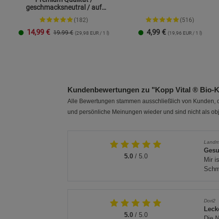
geschmacksneutral / auf
Kokosölbasis
(182)
(516)
14,99
€
4,99
€
19.99 €
(29,98 EUR / 1 l)
(19,96 EUR / 1 l)
250 ml
1 Liter
Kundenbewertungen zu "Kopp Vital ® Bio-K
Alle Bewertungen stammen ausschließlich von Kunden, di
und persönliche Meinungen wieder und sind nicht als obj
Landm
Gesu
5.0
/ 5.0
Mir i
Schme
Dori2
Leck
5.0
/ 5.0
Die N