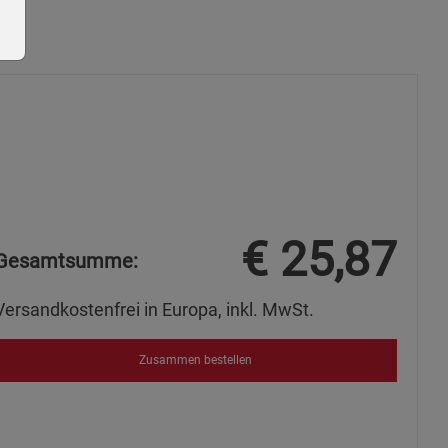
ie Gruppe
€
25,87
Gesamtsumme:
Versandkostenfrei in Europa, inkl. MwSt.
okies
Zusammen bestellen