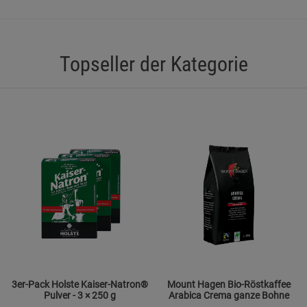
Statistik Cookies (2)
Statistik Cookie
Beschreibung Statistik Cookies
Topseller der Kategorie
Cookie-Informationen
anzeigen
Marketing Cookies (3)
Marketing Cook
Beschreibung Marketing Cookies
Cookie-Informationen
anzeigen
Datenschutzerklärung
Impressum
3er-Pack Holste Kaiser-Natron®
Mount Hagen Bio-Röstkaffee
Pulver - 3 × 250 g
Arabica Crema ganze Bohne