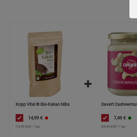
Kopp Vital ® Bio-Kakao Nibs
Davert Cashewmus
14,99
€
7,49
€
(74,95 EUR / 1 kg)
(29,96 EUR / 1 kg)