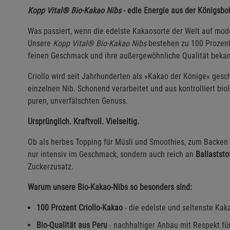
Kopp Vital® Bio-Kakao Nibs
- edle Energie aus der Königsb
Was passiert, wenn die edelste Kakaosorte der Welt auf mode
Unsere
Kopp Vital® Bio-Kakao Nibs
bestehen zu 100 Prozen
feinen Geschmack und ihre außergewöhnliche Qualität bekann
Criollo wird seit Jahrhunderten als »Kakao der Könige« gesch
einzelnen Nib. Schonend verarbeitet und aus kontrolliert b
puren, unverfälschten Genuss.
Ursprünglich. Kraftvoll. Vielseitig.
Ob als herbes Topping für Müsli und Smoothies, zum Backen 
nur intensiv im Geschmack, sondern auch reich an
Ballaststo
Zuckerzusatz.
Warum unsere Bio-Kakao-Nibs so besonders sind:
100
Prozent Criollo-Kakao
- die edelste und seltenste Kak
Bio-Qualität aus Peru
- nachhaltiger Anbau mit Respekt f