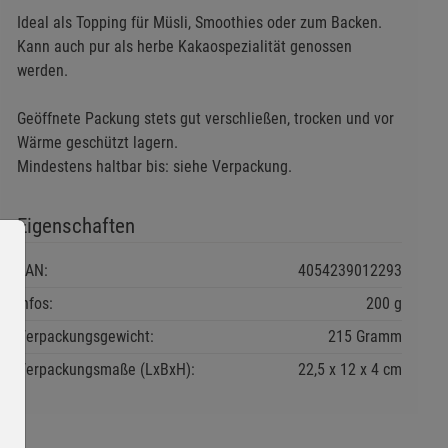
Ideal als Topping für Müsli, Smoothies oder zum Backen.
Kann auch pur als herbe Kakaospezialität genossen
werden.
Geöffnete Packung stets gut verschließen, trocken und vor
Wärme geschützt lagern.
Mindestens haltbar bis: siehe Verpackung.
Eigenschaften
EAN:
4054239012293
Infos:
200 g
Verpackungsgewicht:
215 Gramm
Verpackungsmaße (LxBxH):
22,5
12
4
cm