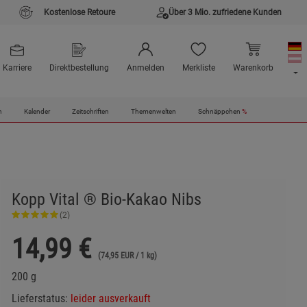
Kostenlose Retoure
Über 3 Mio. zufriedene Kunden
Karriere
Direktbestellung
Anmelden
Merkliste
Warenkorb
n
Kalender
Zeitschriften
Themenwelten
Schnäppchen
%
Kopp Vital ® Bio-Kakao Nibs
(2)
14,99
€
(74,95 EUR / 1 kg)
200 g
Lieferstatus:
leider ausverkauft