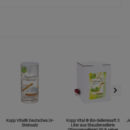
s
ies
Kopp Vital® Deutsches Ur-
Kopp Vital ® Bio-Selleriesaft 3
Jen
Steinsalz
Liter aus Staudensellerie
(Stangensellerie) 99 % reiner