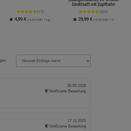
Direktsaft mit Zapfhahn
(17)
(325)
4,99
€
29,99
€
(16,63 EUR / 1 kg)
(10,00 EUR / 1 l)
Streudose
Nachfüllbeutel
2er-Set
ngen
26.05.2026
Verifizierte Bewertung
.
17.11.2025
Verifizierte Bewertung