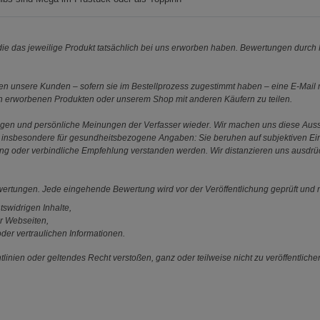
e das jeweilige Produkt tatsächlich bei uns erworben haben. Bewertungen durch P
 unsere Kunden – sofern sie im Bestellprozess zugestimmt haben – eine E-Mail m
en erworbenen Produkten oder unserem Shop mit anderen Käufern zu teilen.
ungen und persönliche Meinungen der Verfasser wieder. Wir machen uns diese Au
s gilt insbesondere für gesundheitsbezogene Angaben: Sie beruhen auf subjektiven 
ung oder verbindliche Empfehlung verstanden werden. Wir distanzieren uns ausdr
ewertungen. Jede eingehende Bewertung wird vor der Veröffentlichung geprüft und n
tswidrigen Inhalte,
r Webseiten,
der vertraulichen Informationen.
linien oder geltendes Recht verstoßen, ganz oder teilweise nicht zu veröffentliche