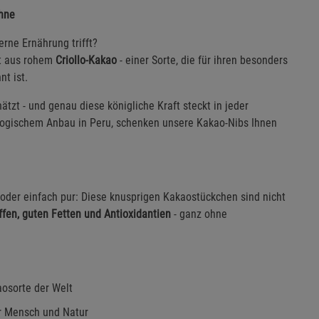
ohne
rne Ernährung trifft?
t aus rohem
Criollo-Kakao
- einer Sorte, die für ihren besonders
t ist.
ätzt - und genau diese königliche Kraft steckt in jeder
iologischem Anbau in Peru, schenken unsere Kakao-Nibs Ihnen
oder einfach pur: Diese knusprigen Kakaostückchen sind nicht
ffen, guten Fetten und Antioxidantien
- ganz ohne
aosorte der Welt
ür Mensch und Natur