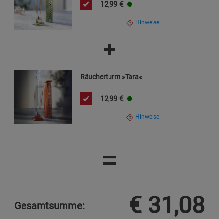
12,99
€
Hinweise
Räucherturm »Tara«
12,99
€
Hinweise
=
€
31,08
Gesamtsumme: