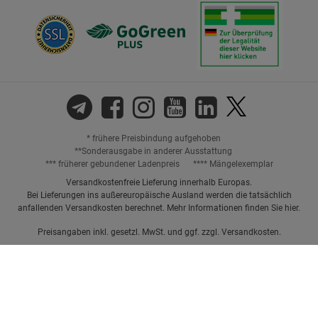
* frühere Preisbindung aufgehoben
**Sonderausgabe in anderer Ausstattung
*** früherer gebundener Ladenpreis
**** Mängelexemplar
Versandkostenfreie Lieferung innerhalb Europas.
Bei Lieferungen ins außereuropäische Ausland werden die tatsächlich
anfallenden Versandkosten berechnet. Mehr Informationen finden Sie
hier
.
Preisangaben inkl. gesetzl. MwSt. und ggf. zzgl.
Versandkosten.