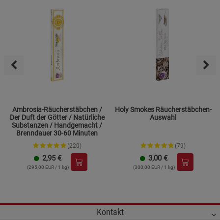
Ambrosia-Räucherstäbchen /
Holy Smokes Räucherstäbchen-
Der Duft der Götter / Natürliche
Auswahl
Substanzen / Handgemacht /
Brenndauer 30-60 Minuten
(220)
(79)
2,95
€
3,00
€
(295,00 EUR / 1 kg)
(300,00 EUR / 1 kg)
Kontakt