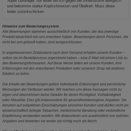
Super Duftkegel, nur leider bin ich gegen die Inhaltsstoffe allergisch
und bekomme starke Kopfschmerzen und Übelkeit. Muss diese
leider zurückschicken.
Hinweise zum Bewertungssystem
Alle Bewertungen stammen ausschließlich von Kunden, die das jeweilige
Produkt tatsächlich bei uns erworben haben. Bewertungen durch Personen, die
nicht bei uns gekauft haben, sind ausgeschlossen.
In angemessenem Zeitabstand nach dem Versand erhalten unsere Kunden –
sofern sie im Bestellprozess zugestimmt haben – eine E-Mail mit einem Link zu
den Bewertungsformularen. Auf diese Weise bitten wir unsere Kunden, ihre
Erfahrungen mit den erworbenen Produkten oder unserem Shop mit anderen
Käufern zu teilen.
Die Inhalte der Bewertungen geben individuelle Erfahrungen und persönliche
Meinungen der Verfasser wieder. Wir machen uns diese Aussagen nicht zu
eigen und übernehmen keine Gewähr für deren Richtigkeit, Vollständigkeit
oder Aktualität. Dies gilt insbesondere für gesundheitsbezogene Angaben: Sie
beruhen auf subjektiven Einschätzungen einzelner Kunden und dürfen nicht als
wissenschaftlich belegte Tatsachen, medizinische Beratung oder verbindliche
Empfehlung verstanden werden. Wir distanzieren uns ausdrücklich von solchen
Angaben und bewerten sie weder als richtig noch als falsch.