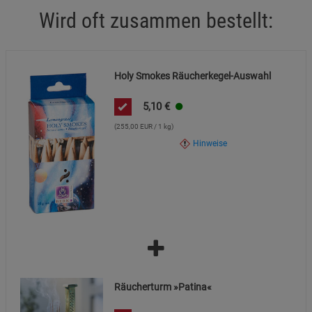
Beschreibung Marketing Cookies
Wird oft zusammen bestellt:
Cookie-Informationen
anzeigen
Datenschutzerklärung
Impressum
Holy Smokes Räucherkegel-Auswahl
5,10
€
(255,00 EUR / 1 kg)
Hinweise
Räucherturm »Patina«