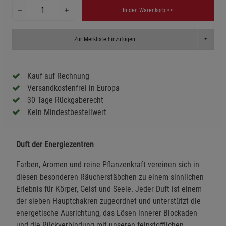
In den Warenkorb >>
Toggle D
Zur Merkliste hinzufügen
Kauf auf Rechnung
Versandkostenfrei in Europa
30 Tage Rückgaberecht
Kein Mindestbestellwert
Duft der Energiezentren
Farben, Aromen und reine Pflanzenkraft vereinen sich in
diesen besonderen Räucherstäbchen zu einem sinnlichen
Erlebnis für Körper, Geist und Seele. Jeder Duft ist einem
der sieben Hauptchakren zugeordnet und unterstützt die
energetische Ausrichtung, das Lösen innerer Blockaden
und die Rückverbindung mit unseren feinstofflichen