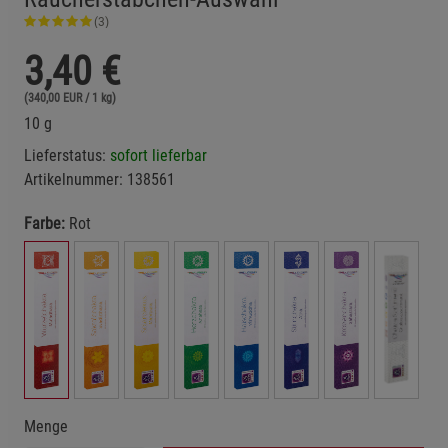
(3)
3,40
€
(340,00 EUR / 1 kg)
10 g
Lieferstatus:
sofort lieferbar
Artikelnummer:
138561
Farbe:
Rot
Menge