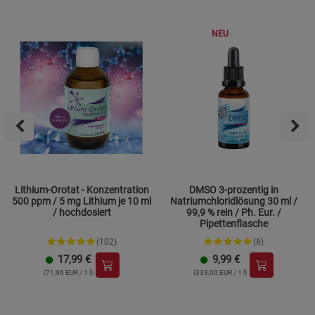
NEU
Lithium-Orotat - Konzentration
DMSO 3-prozentig in
500 ppm / 5 mg Lithium je 10 ml
Natriumchloridlösung 30 ml /
/ hochdosiert
99,9 % rein / Ph. Eur. /
Pipettenflasche
(102)
(8)
17,99
€
9,99
€
(71,96 EUR / 1 l)
(333,00 EUR / 1 l)