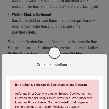
Sahasrara-Chakra – befindet sich oberhalb des Kopfes
und steht für höchste Freude und tiefste Glückseligkeit.
Weiß – Chakra Sortiment
Das Set enthält je zwei Räucherstäbchen pro Farbe – für
eine harmonische Reise durch das gesamte
Energiesystem.
Entzünden Sie den Duft der Chakren und bringen Sie Ihre
Energie in sanften Einklang. Weitere inspirierende Artikel
für Ihre Reise durch die Chakren finden Sie
hier
.
Glimmdauer:
ca. 30–40 Minuten pro Stäbchen
Cookie-Einstellungen
Warnhinweise / Sicherheitsinformationen
Bitte prüfen Sie Ihre Cookie Einstellungen des Browsers!
Warnhinweise
Aufgrund Ihrer Deaktivierung der Browser-Cookies kann es
Produkt enthält brennbare Materialien. Kontakt mit
zu Problemen der Shop-Ansicht sowie des Bestellprozesses
kommen. Bitte aktivieren Sie die Cookie-Einstellungen, um
offenen Flammen oder Hitzequellen vermeiden.
sich problemlos auf unserer Webseite zu bewegen.