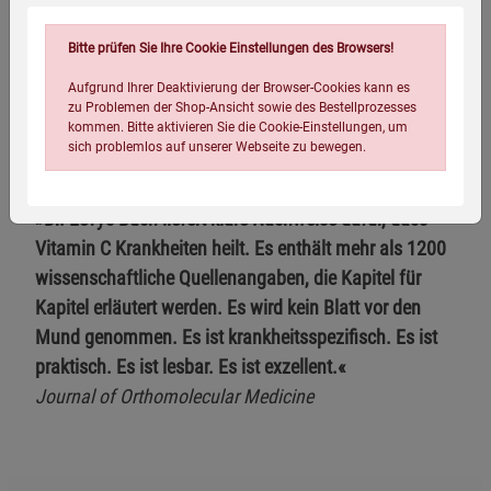
International Council for Health Freedom
Bitte prüfen Sie Ihre Cookie Einstellungen des Browsers!
Aufgrund Ihrer Deaktivierung der Browser-Cookies kann es
zu Problemen der Shop-Ansicht sowie des Bestellprozesses
kommen. Bitte aktivieren Sie die Cookie-Einstellungen, um
sich problemlos auf unserer Webseite zu bewegen.
»Dr. Levys Buch liefert klare Nachweise dafür, dass
Vitamin C Krankheiten heilt. Es enthält mehr als 1200
wissenschaftliche Quellenangaben, die Kapitel für
Kapitel erläutert werden. Es wird kein Blatt vor den
Mund genommen. Es ist krankheitsspezifisch. Es ist
Einstellungen speichern für die Gruppe
Einstellungen speichern für die Gruppe
praktisch. Es ist lesbar. Es ist exzellent.«
Journal of Orthomolecular Medicine
Einstellungen speichern für die Gruppe
Zurück
Einwilligung nicht erteilen
Notwendige Cookies (5)