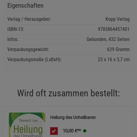
Beschreibung Notwendige Cookies
Eigenschaften
Cookie-Informationen
anzeigen
Verlag / Herausgeber:
Kopp Verlag
ISBN-13:
9783864457401
Funktionale Cookies (1)
Funktionale Cooki
Infos:
Gebunden, 432 Seiten
Beschreibung Funktionale Cookies
Verpackungsgewicht:
629 Gramm
Cookie-Informationen
anzeigen
Verpackungsmaße (LxBxH):
23
16
3,7
cm
Statistik Cookies (2)
Statistik Cookies
Beschreibung Statistik Cookies
Cookie-Informationen
anzeigen
Wird oft zusammen bestellt:
Marketing Cookies (3)
Marketing Cookies
Beschreibung Marketing Cookies
Heilung des Unheilbaren
Cookie-Informationen
anzeigen
10,00
€**