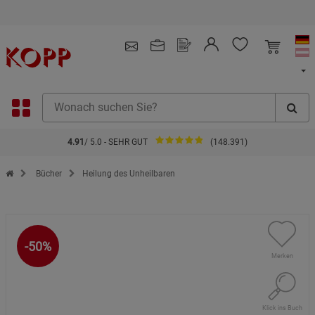
Kauf auf Rechnung
4.91
/ 5.0 - SEHR GUT
(148.391)
Zur Startseite des Kopp Verlag Online-Shop
Bücher
Heilung des Unheilbaren
-50%
Merken
Klick ins Buch