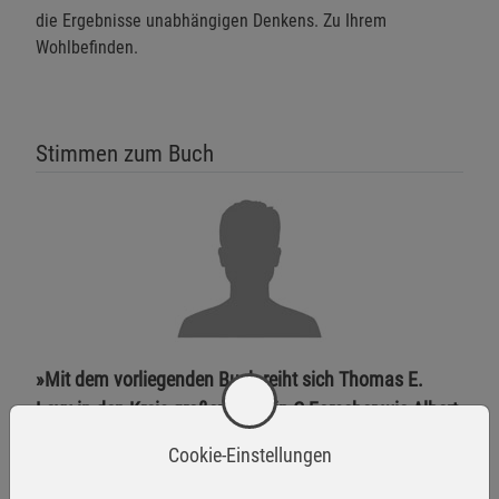
die Ergebnisse unabhängigen Denkens. Zu Ihrem
Wohlbefinden.
Stimmen zum Buch
»Mit dem vorliegenden Buch reiht sich Thomas E.
Levy in den Kreis großer Vitamin-C-Forscher wie Albert
Szent-Györgyi, Linus Pauling, Frederick R. Klenner und
Cookie-Einstellungen
andere ein.«