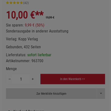
(42)
10,00
€**
19,99 €
Sie sparen:
9,99 € (50%)
Sonderausgabe in anderer Ausstattung
Verlag:
Kopp Verlag
Gebunden, 432 Seiten
Lieferstatus:
sofort lieferbar
Artikelnummer:
963700
Menge
In den Warenkorb >>
Toggle D
Zur Merkliste hinzufügen