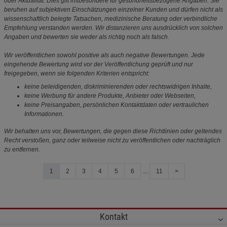
oder Aktualität. Dies gilt insbesondere für gesundheitsbezogene Angaben: Sie
beruhen auf subjektiven Einschätzungen einzelner Kunden und dürfen nicht als
wissenschaftlich belegte Tatsachen, medizinische Beratung oder verbindliche
Empfehlung verstanden werden. Wir distanzieren uns ausdrücklich von solchen
Angaben und bewerten sie weder als richtig noch als falsch.
Wir veröffentlichen sowohl positive als auch negative Bewertungen. Jede
eingehende Bewertung wird vor der Veröffentlichung geprüft und nur
freigegeben, wenn sie folgenden Kriterien entspricht:
keine beleidigenden, diskriminierenden oder rechtswidrigen Inhalte,
keine Werbung für andere Produkte, Anbieter oder Webseiten,
keine Preisangaben, persönlichen Kontaktdaten oder vertraulichen
Informationen.
Wir behalten uns vor, Bewertungen, die gegen diese Richtlinien oder geltendes
Recht verstoßen, ganz oder teilweise nicht zu veröffentlichen oder nachträglich
zu entfernen.
1
2
3
4
5
6
....
11
>
Kontakt