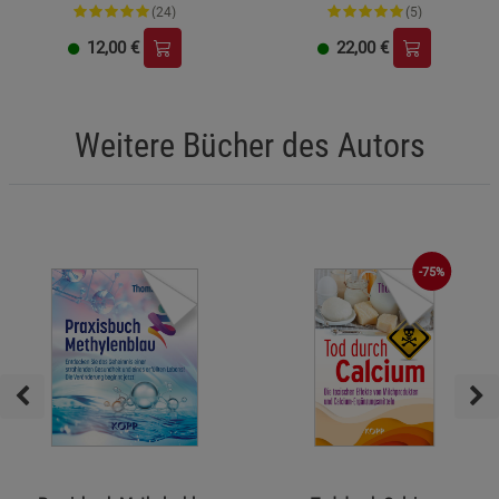
(24)
(5)
12,00
€
22,00
€
Weitere Bücher des Autors
-75%