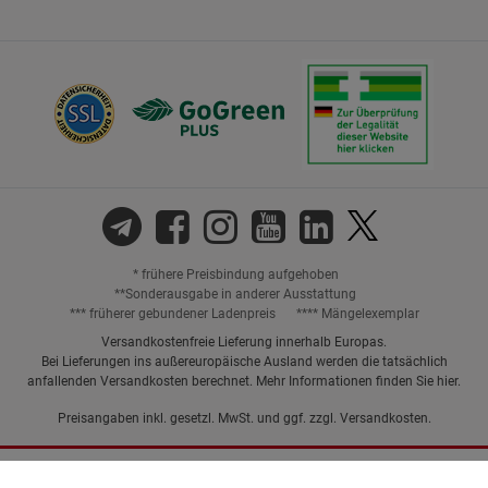
* frühere Preisbindung aufgehoben
**Sonderausgabe in anderer Ausstattung
*** früherer gebundener Ladenpreis
**** Mängelexemplar
Versandkostenfreie Lieferung innerhalb Europas.
Bei Lieferungen ins außereuropäische Ausland werden die tatsächlich
anfallenden Versandkosten berechnet. Mehr Informationen finden Sie
hier
.
Preisangaben inkl. gesetzl. MwSt. und ggf. zzgl.
Versandkosten.