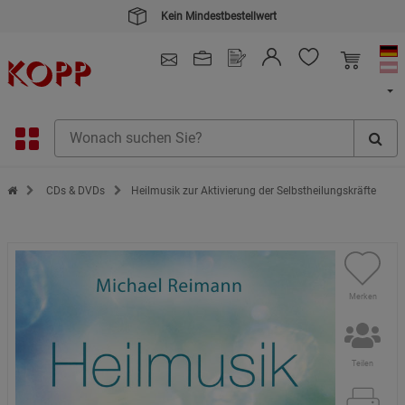
Kein Mindestbestellwert
4.91
/ 5.0 - SEHR GUT
(148.387)
Zur Startseite des Kopp Verlag Online-Shop
CDs & DVDs
Heilmusik zur Aktivierung der Selbstheilungskräfte
Merken
Teilen