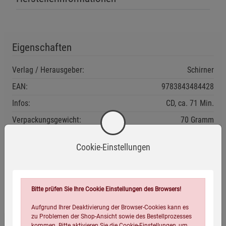
Eigenschaften
Verlag / Herausgeber:
Schirner
EAN:
9783843484428
Infos:
CD, ca. 71 Min.
Verpackungsgewicht:
70 Gramm
Verpackungsmaße (LxBxH):
12,5
14
0,5
cm
Cookie-Einstellungen
Wird oft zusammen bestellt:
Bitte prüfen Sie Ihre Cookie Einstellungen des Browsers!
Aufgrund Ihrer Deaktivierung der Browser-Cookies kann es
zu Problemen der Shop-Ansicht sowie des Bestellprozesses
kommen. Bitte aktivieren Sie die Cookie-Einstellungen, um