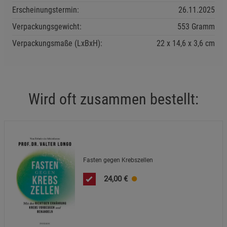
Erscheinungstermin:
26.11.2025
Statistik Cookies (2)
Verpackungsgewicht:
553 Gramm
Statistik Cookies
Beschreibung Statistik Cookies
Verpackungsmaße (LxBxH):
22
14,6
3,6
cm
Cookie-Informationen
anzeigen
Marketing Cookies (3)
Marketing Cookies
Wird oft zusammen bestellt:
Beschreibung Marketing Cookies
Cookie-Informationen
anzeigen
Datenschutzerklärung
Impressum
Fasten gegen Krebszellen
24,00
€