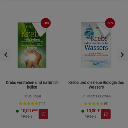
-50%
-50%
Krebs verstehen und natürlich
Krebs und die neue Biologie des
heilen
Wassers
Ty Bollinger
Dr. Thomas Cowan
(11)
(9)
10,00
€**
10,00
€
19,99 €
19,99 €