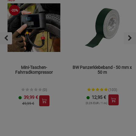
-20%
Mini-Taschen-
BW Panzerklebeband - 50 mm x
Fahrradkompressor
50 m
(0)
(103)
39,99
€
12,95
€
49,99 €
(0,26 EUR / 1 m)