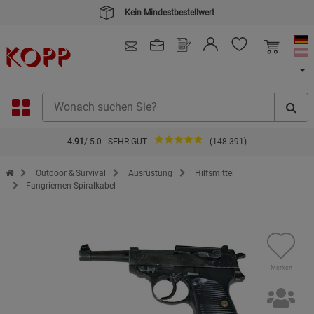
Kein Mindestbestellwert
4.91
/ 5.0 - SEHR GUT
(148.391)
Zur Startseite des Kopp Verlag Online-Shop
Outdoor & Survival
Ausrüstung
Hilfsmittel
Fangriemen Spiralkabel
Merken