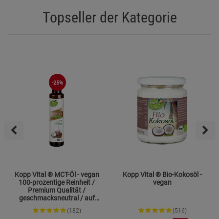
Topseller der Kategorie
-25%
Kopp Vital ® MCT-Öl - vegan
Kopp Vital ® Bio-Kokosöl -
100-prozentige Reinheit /
vegan
Premium Qualität /
geschmacksneutral / auf
Kokosölbasis
(182)
(516)