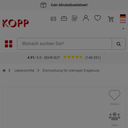
Kein Mindestbestellwert
4.91
/ 5.0 - SEHR GUT
(148.391)
Zur Startseite des Kopp Verlag Online-Shop
Lebensmittel
Eismischung für cremigen Eisgenuss
Merken
Teilen