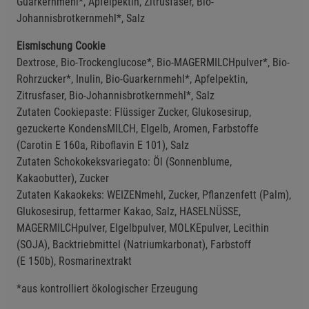
Guarkernmehl*, Apfelpektin, Zitrusfaser, Bio-
Johannisbrotkernmehl*, Salz
Eismischung Cookie
Dextrose, Bio-Trockenglucose*, Bio-MAGERMILCHpulver*, Bio-
Rohrzucker*, Inulin, Bio-Guarkernmehl*, Apfelpektin,
Zitrusfaser, Bio-Johannisbrotkernmehl*, Salz
Zutaten Cookiepaste: Flüssiger Zucker, Glukosesirup,
gezuckerte KondensMILCH, EIgelb, Aromen, Farbstoffe
(Carotin E 160a, Riboflavin E 101), Salz
Zutaten Schokokeksvariegato: Öl (Sonnenblume,
Kakaobutter), Zucker
Zutaten Kakaokeks: WEIZENmehl, Zucker, Pflanzenfett (Palm),
Glukosesirup, fettarmer Kakao, Salz, HASELNÜSSE,
MAGERMILCHpulver, EIgelbpulver, MOLKEpulver, Lecithin
(SOJA), Backtriebmittel (Natriumkarbonat), Farbstoff
(E 150b), Rosmarinextrakt
*aus kontrolliert ökologischer Erzeugung