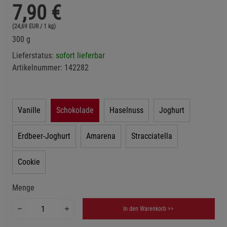
7,90
€
(24,69 EUR / 1 kg)
300 g
Lieferstatus:
sofort lieferbar
Artikelnummer:
142282
Vanille
Schokolade
Haselnuss
Joghurt
Erdbeer-Joghurt
Amarena
Stracciatella
Cookie
Menge
In den Warenkorb >>