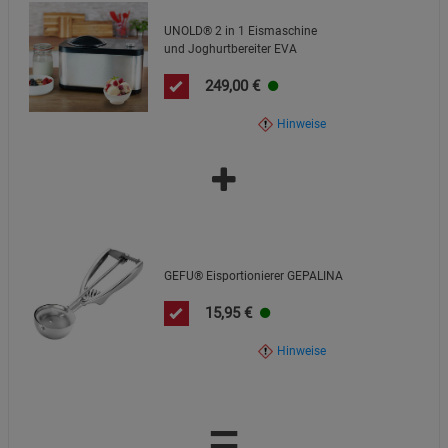
UNOLD® 2 in 1 Eismaschine
und Joghurtbereiter EVA
249,00
€
Hinweise
GEFU® Eisportionierer GEPALINA
15,95
€
Hinweise
=