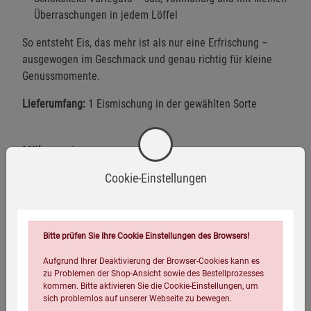
Überraschungen in jedem Löffel
So entsteht Eis, das mehr ist als nur eine Erfrischung –
ausgewogen im Geschmack und genau richtig für kleine
Genussmomente.
Lieferumfang:
1 Eismischung in der gewählten Sorte
Nährwerte
Cookie-Einstellungen
Herstellerinformationen
Bitte prüfen Sie Ihre Cookie Einstellungen des Browsers!
Aufgrund Ihrer Deaktivierung der Browser-Cookies kann es
zu Problemen der Shop-Ansicht sowie des Bestellprozesses
kommen. Bitte aktivieren Sie die Cookie-Einstellungen, um
Zusatzstofffrei
sich problemlos auf unserer Webseite zu bewegen.