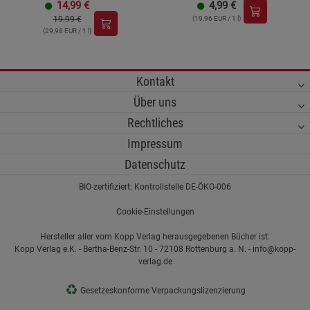
14,99
€
4,99
€
19.99 €
(19,96 EUR / 1 l)
(29,98 EUR / 1 l)
Kontakt
Über uns
Rechtliches
Impressum
Datenschutz
BIO-zertifiziert: Kontrollstelle DE-ÖKO-006
Cookie-Einstellungen
Hersteller aller vom Kopp Verlag herausgegebenen Bücher ist:
Kopp Verlag e.K. - Bertha-Benz-Str. 10 - 72108 Rottenburg a. N. - info@kopp-
verlag.de
♻
Gesetzeskonforme Verpackungslizenzierung