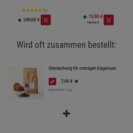
(1)
15,95
€
249,00
€
18.95 €
Wird oft zusammen bestellt:
Eismischung für cremigen Eisgenuss
7,90
€
(24,69 EUR / 1 kg)