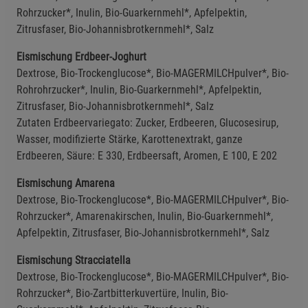
Cookie-Informationen
anzeigen
Rohrzucker*, Inulin, Bio-Guarkernmehl*, Apfelpektin,
Zitrusfaser, Bio-Johannisbrotkernmehl*, Salz
Statistik Cookies (2)
Statistik Cookies
Eismischung Erdbeer-Joghurt
Beschreibung Statistik Cookies
Dextrose, Bio-Trockenglucose*, Bio-MAGERMILCHpulver*, Bio-
Rohrohrzucker*, Inulin, Bio-Guarkernmehl*, Apfelpektin,
Cookie-Informationen
anzeigen
Zitrusfaser, Bio-Johannisbrotkernmehl*, Salz
Zutaten Erdbeervariegato: Zucker, Erdbeeren, Glucosesirup,
Marketing Cookies (3)
Marketing Cookies
Wasser, modifizierte Stärke, Karottenextrakt, ganze
Erdbeeren, Säure: E 330, Erdbeersaft, Aromen, E 100, E 202
Beschreibung Marketing Cookies
Cookie-Informationen
anzeigen
Eismischung Amarena
Dextrose, Bio-Trockenglucose*, Bio-MAGERMILCHpulver*, Bio-
Datenschutzerklärung
Impressum
Rohrzucker*, Amarenakirschen, Inulin, Bio-Guarkernmehl*,
Apfelpektin, Zitrusfaser, Bio-Johannisbrotkernmehl*, Salz
Eismischung Stracciatella
Dextrose, Bio-Trockenglucose*, Bio-MAGERMILCHpulver*, Bio-
Rohrzucker*, Bio-Zartbitterkuvertüre, Inulin, Bio-