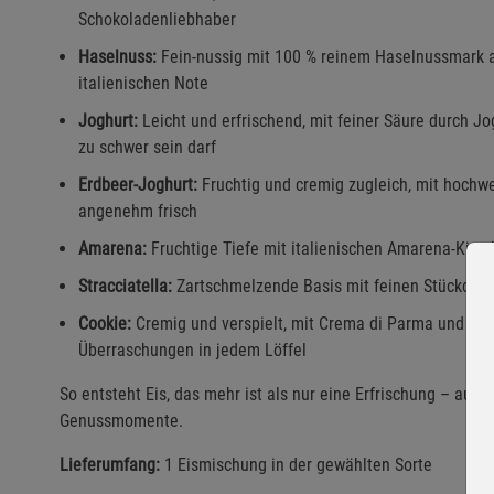
Schokoladenliebhaber
Haselnuss:
Fein-nussig mit 100 % reinem Haselnussmark a
italienischen Note
Joghurt:
Leicht und erfrischend, mit feiner Säure durch Jo
zu schwer sein darf
Erdbeer-Joghurt:
Fruchtig und cremig zugleich, mit hochw
angenehm frisch
Amarena:
Fruchtige Tiefe mit italienischen Amarena-Kirsc
Stracciatella:
Zartschmelzende Basis mit feinen Stückchen 
Cookie:
Cremig und verspielt, mit Crema di Parma und Sch
Überraschungen in jedem Löffel
So entsteht Eis, das mehr ist als nur eine Erfrischung – au
Genussmomente.
Lieferumfang:
1 Eismischung in der gewählten Sorte