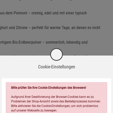
us dem Piemont – cremig, edel und mit einer typisch
ghurt und Zitrone – perfekt für warme Tage, an denen es nicht
ertigem Bio-Erdbeerpulver – sommerlich, lebendig und
hen – süß, leicht herb und mit dem typischen Eisbar-Charme
aus 70 % Bio-Schokolade – klassisch, aber nie langweilig
Cookie-Einstellungen
okokeks-Variegato – süß, vollmundig und mit kleinen
Bitte prüfen Sie Ihre Cookie Einstellungen des Browsers!
sgewogen im Geschmack und genau richtig für kleine
Aufgrund Ihrer Deaktivierung der Browser-Cookies kann es zu
Problemen der Shop-Ansicht sowie des Bestellprozesses kommen.
Bitte aktivieren Sie die Cookie-Einstellungen, um sich problemlos
auf unserer Webseite zu bewegen.