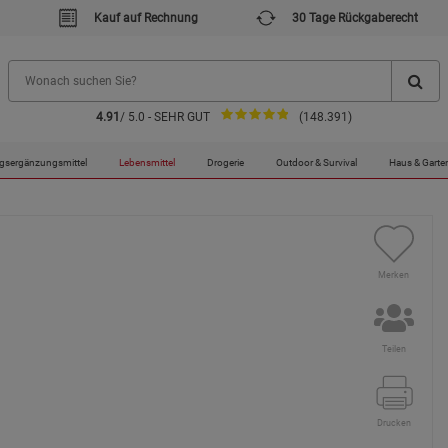
Kauf auf Rechnung
30 Tage Rückgaberecht
4.91
/ 5.0 - SEHR GUT
(148.391)
gsergänzungsmittel
Lebensmittel
Drogerie
Outdoor & Survival
Haus & Garte
Merken
Teilen
Drucken