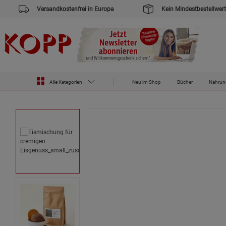
Versandkostenfrei in Europa
Kein Mindestbestellwert
Zur Startseite des Kopp Verlag Online-Shop
Lebensmittel
Eismischung für cremigen Eisgenuss
Alle Kategorien
Neu im Shop
Bücher
Nahrun