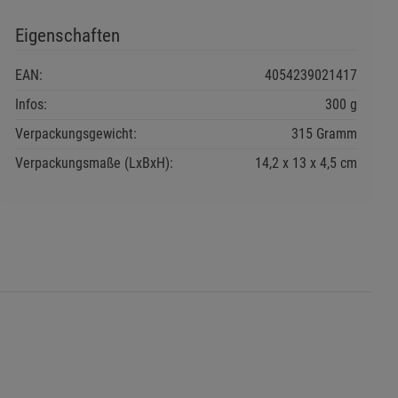
Eigenschaften
EAN:
4054239021417
Infos:
300 g
Verpackungsgewicht:
315 Gramm
Verpackungsmaße (LxBxH):
14,2
13
4,5
cm