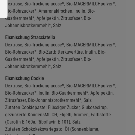
Dextrose, Bio-Trockenglucose*, Bio-MAGERMILCHpulver*,
Bio-Rohrzucker*, Amarenakirschen, Inulin, Bio-
Guarkernmehl*, Apfelpektin, Zitrusfaser, Bio-
Johannisbrotkernmehl*, Salz
Eismischung Stracciatella
Dextrose, Bio-Trockenglucose*, Bio-MAGERMILCHpulver*,
ie Gruppe
Bio-Rohrzucker*, Bio-Zartbitterkuvertüre, Inulin, Bio-
Guarkernmehl*, Apfelpektin, Zitrusfaser, Bio-
Johannisbrotkernmehl*, Salz
Eismischung Cookie
Dextrose, Bio-Trockenglucose*, Bio-MAGERMILCHpulver*,
Bio-Rohrzucker*, Inulin, Bio-Guarkernmehl*, Apfelpektin,
Zitrusfaser, Bio-Johannisbrotkernmehl*, Salz
okies
Zutaten Cookiepaste: Flüssiger Zucker, Glukosesirup,
gezuckerte KondensMILCH, EIgelb, Aromen, Farbstoffe
(Carotin E 160a, Riboflavin E 101), Salz
Zutaten Schokokeksvariegato: Öl (Sonnenblume,