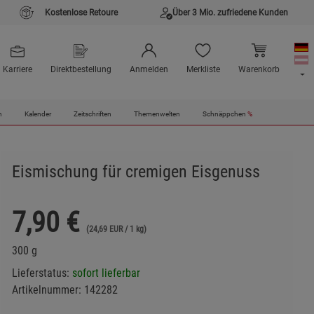
Kostenlose Retoure
Über 3 Mio. zufriedene Kunden
Karriere
Direktbestellung
Anmelden
Merkliste
Warenkorb
n
Kalender
Zeitschriften
Themenwelten
Schnäppchen
%
Eismischung für cremigen Eisgenuss
7,90
€
(24,69 EUR / 1 kg)
300 g
Lieferstatus:
sofort lieferbar
Artikelnummer:
142282