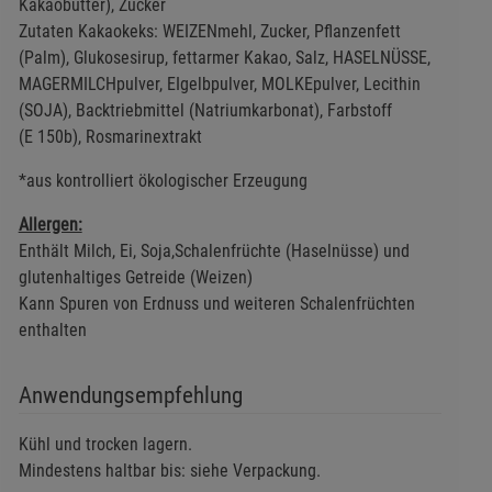
Kakaobutter), Zucker
s
Zutaten Kakaokeks: WEIZENmehl, Zucker, Pflanzenfett
(Palm), Glukosesirup, fettarmer Kakao, Salz, HASELNÜSSE,
MAGERMILCHpulver, EIgelbpulver, MOLKEpulver, Lecithin
(SOJA), Backtriebmittel (Natriumkarbonat), Farbstoff
(E 150b), Rosmarinextrakt
ies
*aus kontrolliert ökologischer Erzeugung
Allergen:
Enthält Milch, Ei, Soja,Schalenfrüchte (Haselnüsse) und
glutenhaltiges Getreide (Weizen)
Kann Spuren von Erdnuss und weiteren Schalenfrüchten
enthalten
Anwendungsempfehlung
Kühl und trocken lagern.
Mindestens haltbar bis: siehe Verpackung.