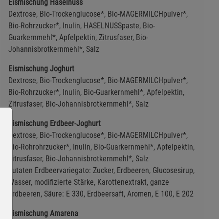
Eismischung Haselnuss
Dextrose, Bio-Trockenglucose*, Bio-MAGERMILCHpulver*,
Bio-Rohrzucker*, Inulin, HASELNUSSpaste, Bio-
Guarkernmehl*, Apfelpektin, Zitrusfaser, Bio-
Johannisbrotkernmehl*, Salz
Eismischung Joghurt
Dextrose, Bio-Trockenglucose*, Bio-MAGERMILCHpulver*,
Bio-Rohrzucker*, Inulin, Bio-Guarkernmehl*, Apfelpektin,
Zitrusfaser, Bio-Johannisbrotkernmehl*, Salz
Eismischung Erdbeer-Joghurt
Dextrose, Bio-Trockenglucose*, Bio-MAGERMILCHpulver*,
Bio-Rohrohrzucker*, Inulin, Bio-Guarkernmehl*, Apfelpektin,
Zitrusfaser, Bio-Johannisbrotkernmehl*, Salz
Zutaten Erdbeervariegato: Zucker, Erdbeeren, Glucosesirup,
Wasser, modifizierte Stärke, Karottenextrakt, ganze
Erdbeeren, Säure: E 330, Erdbeersaft, Aromen, E 100, E 202
Eismischung Amarena