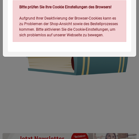
Bitte prüfen Sie Ihre Cookie Einstellungen des Browsers!
Aufgrund Ihrer Deaktivierung der Browser-Cookies kann es
zu Problemen der Shop-Ansicht sowie des Bestellprozesses
kommen. Bitte aktivieren Sie die Cookie-Einstellungen, um
sich problemlos auf unserer Webseite zu bewegen.
Einstellungen speichern für die Gruppe
Einstellungen speichern für die Gruppe
Einstellungen speichern für die Gruppe
Zurück
Einwilligung nicht erteilen
Notwendige Cookies (5)
Beschreibung Notwendige Cookies