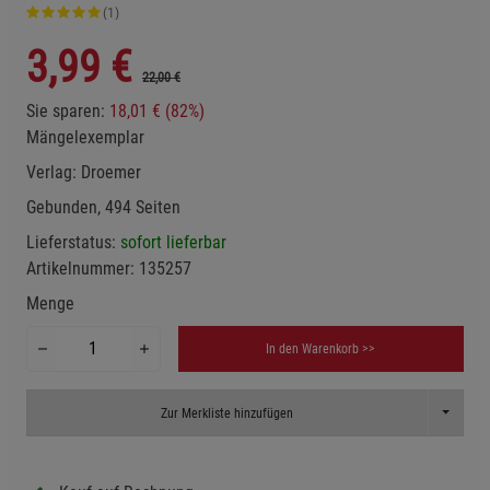
(1)
3,99
€
22,00 €
Sie sparen:
18,01 € (82%)
Mängelexemplar
Verlag:
Droemer
Gebunden, 494 Seiten
Lieferstatus:
sofort lieferbar
Artikelnummer:
135257
Menge
In den Warenkorb >>
Toggle D
Zur Merkliste hinzufügen