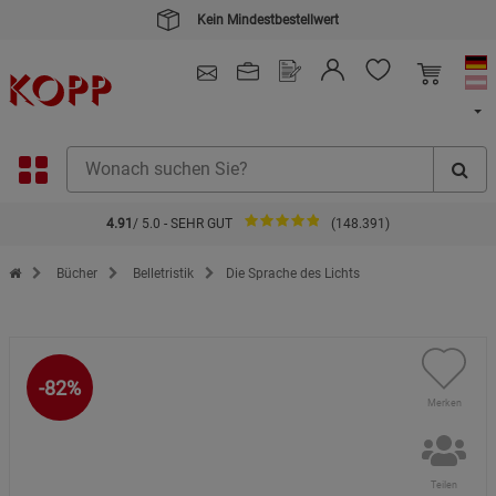
Kein Mindestbestellwert
4.91
/ 5.0 - SEHR GUT
(148.391)
Zur Startseite des Kopp Verlag Online-Shop
Bücher
Belletristik
Die Sprache des Lichts
-82%
Merken
Teilen