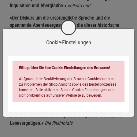
Inquisition und Aberglaube.«
volksfreund
»Der Diskurs um die ursprüngliche Sprache und die
spannende Abenteuergeschichte, die dieser historische
Roman liefert, machen Die Sprache des Lichts zu einer
anspruchsvollen und wirklich aufregenden Lektüre.«
Cookie-Einstellungen
kultura extra
»In eindrucksvoller Weise wird das Bild eines Europas
gezeichnet, das am Scheideweg ist, im Aufbruch zur
Bitte prüfen Sie Ihre Cookie Einstellungen des Browsers!
Neuzeit.« Tiroler Tageszeitung »Geschickt und mit großer
Aufgrund Ihrer Deaktivierung der Browser-Cookies kann es
Fabulierlust werden die Figuren durch die spannungsreiche
zu Problemen der Shop-Ansicht sowie des Bestellprozesses
Handlung dirigiert.«
Aalener Kulturjournal
kommen. Bitte aktivieren Sie die Cookie-Einstellungen, um
sich problemlos auf unserer Webseite zu bewegen.
»Reichlich Spannung bietet Katharina Kramers Debütroman
Die Sprache des Lichts. Interessante, starke Charaktere
und eine ausdrucksstarke Sprache sorgen für ein wahres
Lesevergnügen.«
Die Rheinpfalz