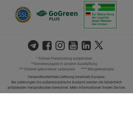
* frühere Preisbindung aufgehoben
**Sonderausgabe in anderer Ausstattung
*** früherer gebundener Ladenpreis
**** Mängelexemplar
Versandkostenfreie Lieferung innerhalb Europas.
Bei Lieferungen ins außereuropäische Ausland werden die tatsächlich
anfallenden Versandkosten berechnet. Mehr Informationen finden Sie
hier
.
Preisangaben inkl. gesetzl. MwSt. und ggf. zzgl.
Versandkosten.