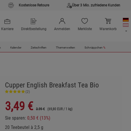
Kostenlose Retoure
Über 3 Mio. zufriedene Kunden
Karriere
Direktbestellung
Anmelden
Merkliste
Warenkorb
n
Kalender
Zeitschriften
Themenwelten
Schnäppchen
%
Cupper English Breakfast Tea Bio
(2)
3,49
€
3.99 €
(69,80 EUR / 1 kg)
Sie sparen:
0,50 € (13%)
20 Teebeutel à 2,5 g