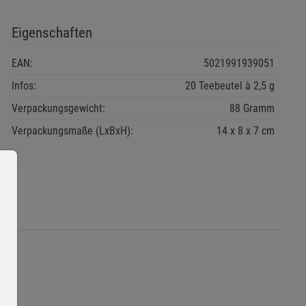
Eigenschaften
EAN:
5021991939051
Infos:
20 Teebeutel à 2,5 g
Verpackungsgewicht:
88 Gramm
Verpackungsmaße (LxBxH):
14
8
7
cm