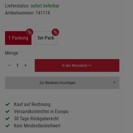
Lieferstatus:
sofort lieferbar
Artikelnummer:
141114
1 Packung
3er-Pack
Menge
In den Warenkorb >>
Toggle Dropd
Zur Merkliste hinzufügen
Kauf auf Rechnung
Versandkostenfrei in Europa
30 Tage Rückgaberecht
Kein Mindestbestellwert