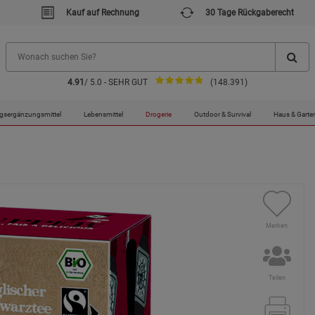
Kauf auf Rechnung
30 Tage Rückgaberecht
4.91
/ 5.0 - SEHR GUT
(148.391)
gsergänzungsmittel
Lebensmittel
Drogerie
Outdoor & Survival
Haus & Garte
Merken
Teilen