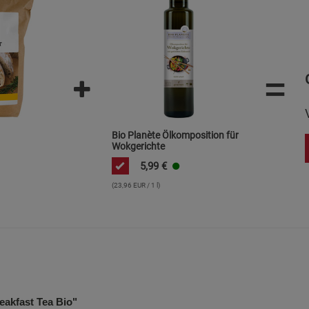
Statistik Cookies (2)
Statistik Cookie
Beschreibung Statistik Cookies
Cookie-Informationen
anzeigen
=
Marketing Cookies (3)
Marketing Cook
Beschreibung Marketing Cookies
Bio Planète Ölkomposition für
Cookie-Informationen
anzeigen
Wokgerichte
5,99
€
Datenschutzerklärung
Impressum
(23,96 EUR / 1 l)
akfast Tea Bio"