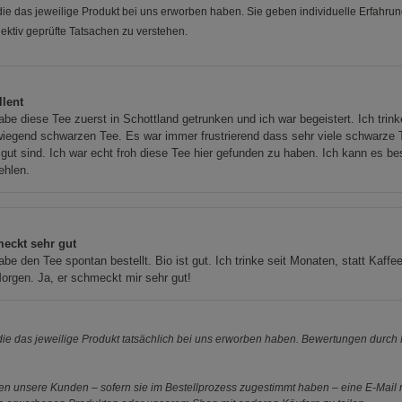
e das jeweilige Produkt bei uns erworben haben. Sie geben individuelle Erfahru
ektiv geprüfte Tatsachen zu verstehen.
llent
abe diese Tee zuerst in Schottland getrunken und ich war begeistert. Ich trink
iegend schwarzen Tee. Es war immer frustrierend dass sehr viele schwarze 
 gut sind. Ich war echt froh diese Tee hier gefunden zu haben. Ich kann es be
ehlen.
eckt sehr gut
abe den Tee spontan bestellt. Bio ist gut. Ich trinke seit Monaten, statt Kaffe
rgen. Ja, er schmeckt mir sehr gut!
e das jeweilige Produkt tatsächlich bei uns erworben haben. Bewertungen durch P
 unsere Kunden – sofern sie im Bestellprozess zugestimmt haben – eine E-Mail m