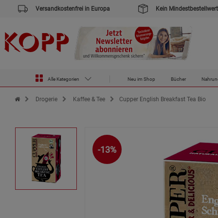
Versandkostenfrei in Europa
Kein Mindestbestellwert
Alle Kategorien
Neu im Shop
Bücher
Nahrun
Zur Startseite des Kopp Verlag Online-Shop
Drogerie
Kaffee & Tee
Cupper English Breakfast Tea Bio
-13%