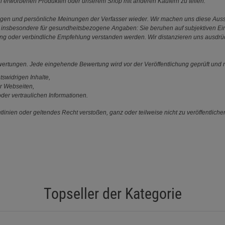
en erworbenen Produkten oder unserem Shop mit anderen Käufern zu teilen.
ungen und persönliche Meinungen der Verfasser wieder. Wir machen uns diese Au
s gilt insbesondere für gesundheitsbezogene Angaben: Sie beruhen auf subjektiven 
ung oder verbindliche Empfehlung verstanden werden. Wir distanzieren uns ausdr
ewertungen. Jede eingehende Bewertung wird vor der Veröffentlichung geprüft und n
tswidrigen Inhalte,
r Webseiten,
der vertraulichen Informationen.
linien oder geltendes Recht verstoßen, ganz oder teilweise nicht zu veröffentliche
Topseller der Kategorie