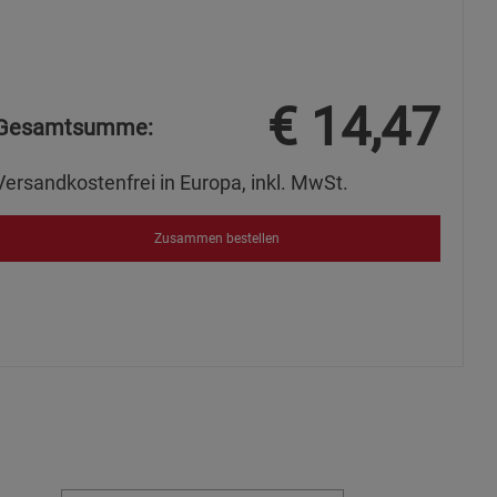
s
€
14,47
Gesamtsumme:
ies
Versandkostenfrei in Europa, inkl. MwSt.
Zusammen bestellen