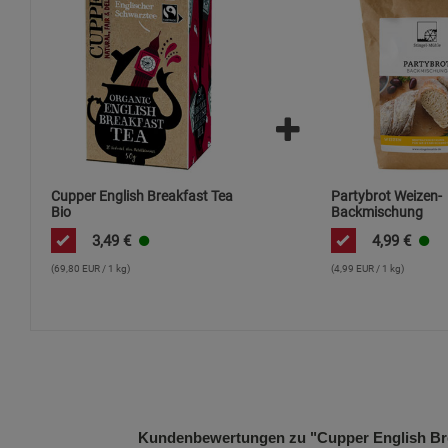
Cupper English Breakfast Tea
Partybrot Weizen-
Bio
Backmischung
3,49
€
4,99
€
(69,80 EUR / 1 kg)
(4,99 EUR / 1 kg)
Kundenbewertungen zu "Cupper English Bre