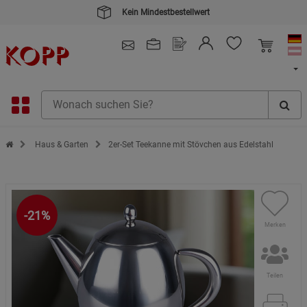
Kein Mindestbestellwert
4.91
/ 5.0 - SEHR GUT
(148.391)
Zur Startseite des Kopp Verlag Online-Shop
Haus & Garten
2er-Set Teekanne mit Stövchen aus Edelstahl
-21%
Merken
Teilen