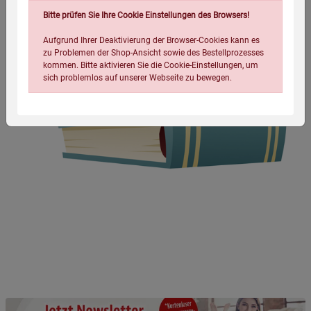
Bitte prüfen Sie Ihre Cookie Einstellungen des Browsers!
Aufgrund Ihrer Deaktivierung der Browser-Cookies kann es
zu Problemen der Shop-Ansicht sowie des Bestellprozesses
kommen. Bitte aktivieren Sie die Cookie-Einstellungen, um
sich problemlos auf unserer Webseite zu bewegen.
Einstellungen speichern für die Gruppe
Einstellungen speichern für die Gruppe
Einstellungen speichern für die Gruppe
Zurück
Einwilligung nicht erteilen
Notwendige Cookies (5)
Beschreibung Notwendige Cookies