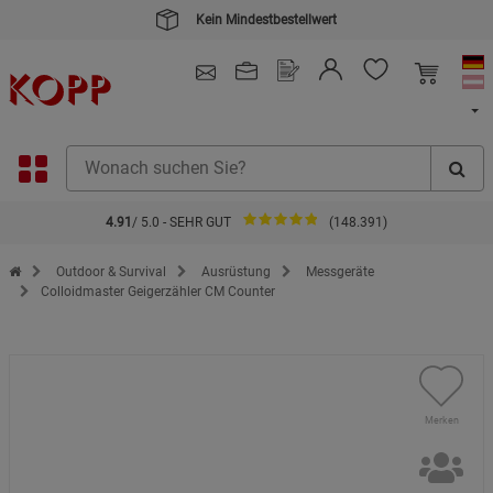
4.91
/ 5.0 - SEHR GUT
(148.391)
Zur Startseite des Kopp Verlag Online-Shop
Outdoor & Survival
Ausrüstung
Messgeräte
Colloidmaster Geigerzähler CM Counter
Merken