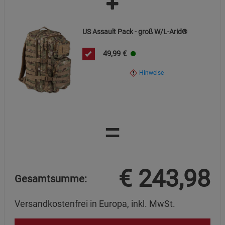
Statistik Cookies (2)
Statistik Cookies
Beschreibung Statistik Cookies
US Assault Pack - groß W/L-Arid®
Cookie-Informationen
anzeigen
49,99
€
Marketing Cookies (3)
Marketing Cookies
Hinweise
Beschreibung Marketing Cookies
Cookie-Informationen
anzeigen
=
Datenschutzerklärung
Impressum
€
243,98
Gesamtsumme:
Versandkostenfrei in Europa, inkl. MwSt.