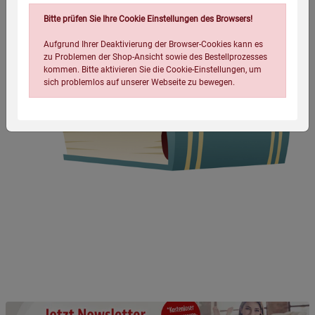
Bitte prüfen Sie Ihre Cookie Einstellungen des Browsers!
Aufgrund Ihrer Deaktivierung der Browser-Cookies kann es
zu Problemen der Shop-Ansicht sowie des Bestellprozesses
kommen. Bitte aktivieren Sie die Cookie-Einstellungen, um
sich problemlos auf unserer Webseite zu bewegen.
Einstellungen speichern für die Gruppe
Einstellungen speichern für die Gruppe
Einstellungen speichern für die Gruppe
Zurück
Einwilligung nicht erteilen
Notwendige Cookies (5)
Beschreibung Notwendige Cookies