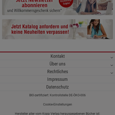
Cookie-Informationen
anzeigen
Funktionale Cookies (1)
Funktionale Cooki
Beschreibung Funktionale Cookies
Cookie-Informationen
anzeigen
Statistik Cookies (2)
Statistik Cookies
Kontakt
Beschreibung Statistik Cookies
Über uns
Cookie-Informationen
anzeigen
Rechtliches
Impressum
Marketing Cookies (3)
Marketing Cookies
Datenschutz
Beschreibung Marketing Cookies
BIO-zertifiziert: Kontrollstelle DE-ÖKO-006
Cookie-Informationen
anzeigen
Cookie-Einstellungen
Datenschutzerklärung
Impressum
Hersteller aller vom Kopp Verlag herausgegebenen Bücher ist: