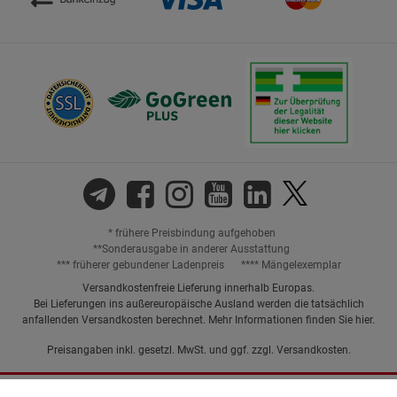
* frühere Preisbindung aufgehoben
**Sonderausgabe in anderer Ausstattung
*** früherer gebundener Ladenpreis
**** Mängelexemplar
Versandkostenfreie Lieferung innerhalb Europas.
Bei Lieferungen ins außereuropäische Ausland werden die tatsächlich
anfallenden Versandkosten berechnet. Mehr Informationen finden Sie
hier
.
Preisangaben inkl. gesetzl. MwSt. und ggf. zzgl.
Versandkosten.