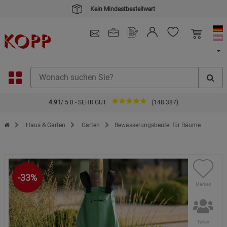
Kein Mindestbestellwert
4.91
/ 5.0 - SEHR GUT
(148.387)
Zur Startseite des Kopp Verlag Online-Shop
Haus & Garten
Garten
Bewässerungsbeutel für Bäume
-33%
Merken
Teilen