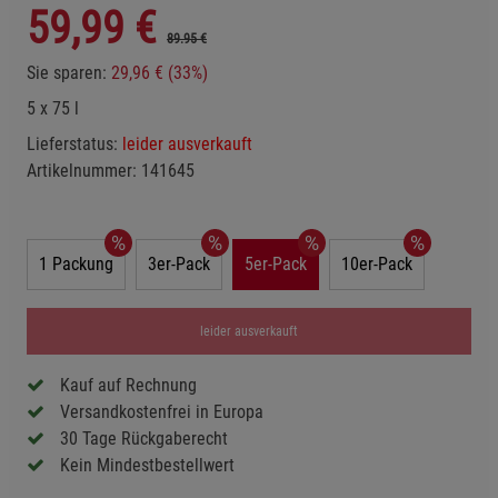
59,99
€
89.95 €
Sie sparen:
29,96 € (33%)
5 x 75 l
Lieferstatus:
leider ausverkauft
Artikelnummer:
141645
1 Packung
3er-Pack
5er-Pack
10er-Pack
leider ausverkauft
Kauf auf Rechnung
Versandkostenfrei in Europa
30 Tage Rückgaberecht
Kein Mindestbestellwert