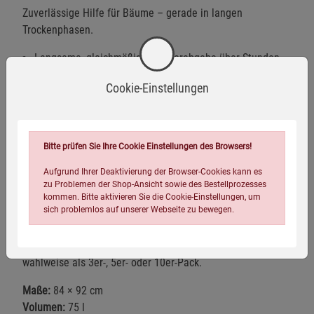
Zuverlässige Hilfe für Bäume – gerade in langen
Trockenphasen.
Langsame, gleichmäßige Wasserabgabe über Stunden
Füllmenge: bis zu 75 l – ideal für Jung- und Altbäume
Cookie-Einstellungen
Zeitsparend und wassereffizient
Aus robuster, lebensmittelechter 500D-PVC-Plane
Bitte prüfen Sie Ihre Cookie Einstellungen des Browsers!
Mit Reißverschluss erweiterbar – für größere Stämme
Aufgrund Ihrer Deaktivierung der Browser-Cookies kann es
Diebstahlsicherung durch integrierte Ösen
zu Problemen der Shop-Ansicht sowie des Bestellprozesses
kommen. Bitte aktivieren Sie die Cookie-Einstellungen, um
Inklusive Anleitung zur einfachen Handhabung
sich problemlos auf unserer Webseite zu bewegen.
Auch im praktischen Mehrfachpack erhältlich: ideal, wenn
mehrere Bäume gleichzeitig versorgt werden sollen –
wahlweise als 3er-, 5er- oder 10er-Pack.
Maße:
84 × 92 cm
Volumen:
75 l