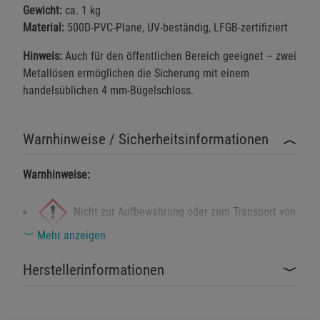
Gewicht:
ca. 1 kg
Einstellungen speichern für die Gruppe
Einstellungen speichern für die Gruppe
Material:
500D-PVC-Plane, UV-beständig, LFGB-zertifiziert
Hinweis:
Auch für den öffentlichen Bereich geeignet – zwei
Einstellungen speichern für die Gruppe
Zurück
Einwilligung nicht erteilen
Metallösen ermöglichen die Sicherung mit einem
handelsüblichen 4 mm-Bügelschloss.
Notwendige Cookies (5)
Beschreibung Notwendige Cookies
Warnhinweise / Sicherheitsinformationen
Cookie-Informationen
anzeigen
Warnhinweise:
Funktionale Cookies (1)
Funktionale Cooki
Nicht zur Aufbewahrung oder zum Transport von
Beschreibung Funktionale Cookies
Mehr anzeigen
Cookie-Informationen
anzeigen
Trinkwasser verwenden. Nur zur Bewässerung geeignet.
Sicherheitshinweise:
Herstellerinformationen
Statistik Cookies (2)
Statistik Cookies
Vor dem ersten Gebrauch mit klarem Wasser
Beschreibung Statistik Cookies
durchspülen.