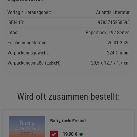
Verlag / Herausgeber:
Atlantis Literatur
Einstellungen speichern für die Gruppe
Zurück
Einwilligung nicht erteilen
ISBN-13:
9783715250595
Infos:
Paperback, 192 Seiten
Notwendige Cookies (5)
Erscheinungstermin:
26.01.2026
Beschreibung Notwendige Cookies
Verpackungsgewicht:
224 Gramm
Cookie-Informationen
anzeigen
Verpackungsmaße (LxBxH):
20,5
12,7
1,7
cm
Funktionale Cookies (1)
Funktionale Cooki
Beschreibung Funktionale Cookies
Cookie-Informationen
anzeigen
Wird oft zusammen bestellt:
Statistik Cookies (2)
Statistik Cookies
Beschreibung Statistik Cookies
Barry, mein Freund
Cookie-Informationen
anzeigen
19,90
€