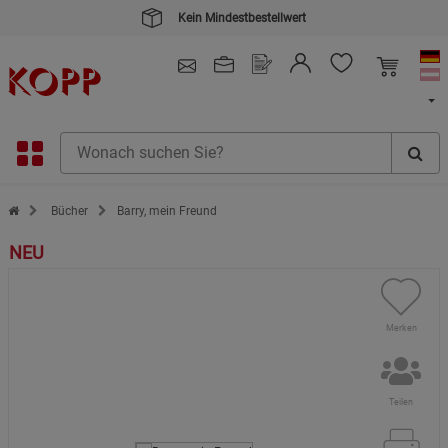
Kein Mindestbestellwert
4.91
/ 5.0 - SEHR GUT
(148.391)
Zur Startseite des Kopp Verlag Online-Shop
Bücher
Barry, mein Freund
NEU
Merken
Teilen