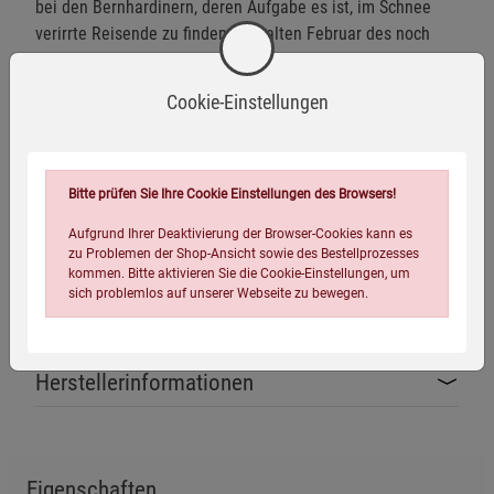
bei den Bernhardinern, deren Aufgabe es ist, im Schnee
verirrte Reisende zu finden. Im kalten Februar des noch
jungen Jahres 1800 bewahrt er einen Welpen vor dem
sicheren Tod.
Cookie-Einstellungen
Der Beginn einer außergewöhnlichen Freundschaft.
Zwischen 1800 und 1814 rettet Barry über vierzig
Menschen das Leben, und der Mythos des ikonischen
Bitte prüfen Sie Ihre Cookie Einstellungen des Browsers!
Lawinenhundes mit dem Fass um den Hals geht um die
Aufgrund Ihrer Deaktivierung der Browser-Cookies kann es
Welt.
zu Problemen der Shop-Ansicht sowie des Bestellprozesses
kommen. Bitte aktivieren Sie die Cookie-Einstellungen, um
sich problemlos auf unserer Webseite zu bewegen.
Eine einzigartige Geschichte über Freundschaft, Mut, Treue
und einen einzigartigen Hund.
Herstellerinformationen
Eigenschaften
Einstellungen speichern für die Gruppe
Einstellungen speichern für die Gruppe