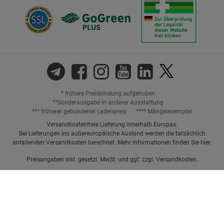
* frühere Preisbindung aufgehoben
**Sonderausgabe in anderer Ausstattung
*** früherer gebundener Ladenpreis
**** Mängelexemplar
Versandkostenfreie Lieferung innerhalb Europas.
Bei Lieferungen ins außereuropäische Ausland werden die tatsächlich
anfallenden Versandkosten berechnet. Mehr Informationen finden Sie
hier
.
Preisangaben inkl. gesetzl. MwSt. und ggf. zzgl.
Versandkosten.