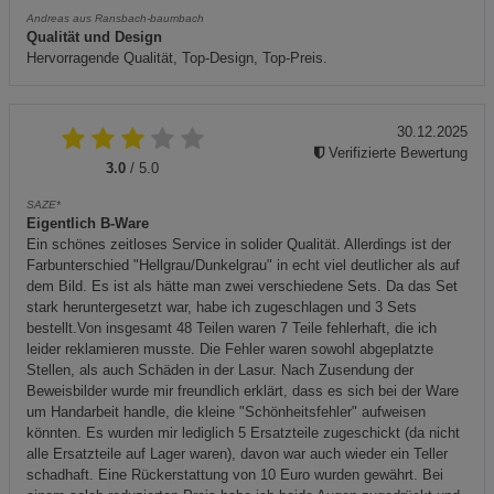
Andreas aus Ransbach-baumbach
Qualität und Design
Hervorragende Qualität, Top-Design, Top-Preis.
30.12.2025
Verifizierte Bewertung
3.0
/ 5.0
SAZE*
Eigentlich B-Ware
Ein schönes zeitloses Service in solider Qualität. Allerdings ist der
Farbunterschied "Hellgrau/Dunkelgrau" in echt viel deutlicher als auf
dem Bild. Es ist als hätte man zwei verschiedene Sets. Da das Set
stark heruntergesetzt war, habe ich zugeschlagen und 3 Sets
bestellt.Von insgesamt 48 Teilen waren 7 Teile fehlerhaft, die ich
leider reklamieren musste. Die Fehler waren sowohl abgeplatzte
Stellen, als auch Schäden in der Lasur. Nach Zusendung der
Beweisbilder wurde mir freundlich erklärt, dass es sich bei der Ware
um Handarbeit handle, die kleine "Schönheitsfehler" aufweisen
könnten. Es wurden mir lediglich 5 Ersatzteile zugeschickt (da nicht
alle Ersatzteile auf Lager waren), davon war auch wieder ein Teller
schadhaft. Eine Rückerstattung von 10 Euro wurden gewährt. Bei