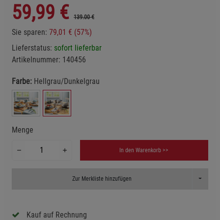
59,99
€
139.00 €
Sie sparen:
79,01 € (57%)
Lieferstatus:
sofort lieferbar
Artikelnummer:
140456
Farbe:
Hellgrau/Dunkelgrau
Menge
In den Warenkorb >>
Toggle D
Zur Merkliste hinzufügen
Kauf auf Rechnung