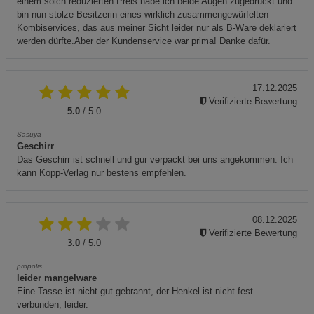
einem solch reduzierten Preis habe ich beide Augen zugedrückt und
bin nun stolze Besitzerin eines wirklich zusammengewürfelten
Kombiservices, das aus meiner Sicht leider nur als B-Ware deklariert
werden dürfte.Aber der Kundenservice war prima! Danke dafür.
17.12.2025
Verifizierte Bewertung
5.0
/ 5.0
Sasuya
Geschirr
Das Geschirr ist schnell und gur verpackt bei uns angekommen. Ich
kann Kopp-Verlag nur bestens empfehlen.
08.12.2025
Verifizierte Bewertung
3.0
/ 5.0
propolis
leider mangelware
Eine Tasse ist nicht gut gebrannt, der Henkel ist nicht fest
verbunden, leider.