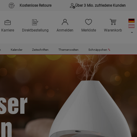
Kostenlose Retoure
Über 3 Mio. zufriedene Kunden
Karriere
Direktbestellung
Anmelden
Merkliste
Warenkorb
n
Kalender
Zeitschriften
Themenwelten
Schnäppchen
%
ser
gn