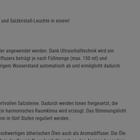
r und Salzkristall-Leuchte in einem!
der angewendet werden. Dank Ultraschalltechnik wird ein
iffusers beträgt je nach Füllmenge (max. 150 ml) und
iedrigem Wasserstand automatisch ab und ermöglicht dadurch
rtvollen Salzsteine. Dadurch werden Ionen freigesetzt, die
 Ein harmonisches Raumklima wird erzeugt. Das Stimmungslicht
n in fünf Stufen reguliert werden.
hochwertigen ätherischen Ölen auch als Aromadiffuser. Die Öle