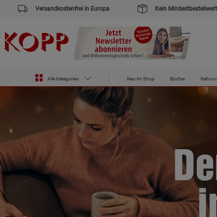
Versandkostenfrei in Europa
Kein Mindestbestellwert
Alle Kategorien
Neu im Shop
Bücher
Nahrun
De
i