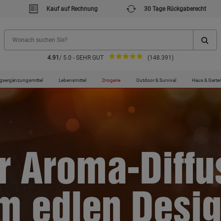
Kauf auf Rechnung
30 Tage Rückgaberecht
4.91
/ 5.0 - SEHR GUT
(148.391)
gsergänzungsmittel
Lebensmittel
Drogerie
Outdoor & Survival
Haus & Garte
r Aroma-Diffu
m edlen Desi