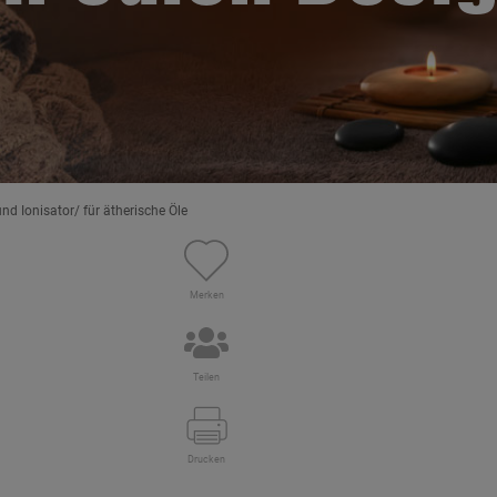
und Ionisator/ für ätherische Öle
Merken
Teilen
Drucken