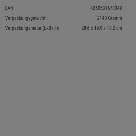
EAN:
4260531670349
Verpackungsgewicht:
2140 Gramm
Verpackungsmaße (LxBxH):
28,6
19,5
18,2
cm