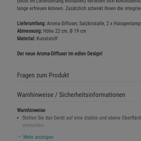
(nicht im Lieferumfang enthalten) verteilen sich kontinuierl
lange erfreuen können. Zusätzlich schenkt Ihnen die integrie
Lieferumfang:
Aroma-Diffuser, Salzkristalle, 2 x Halogenlam
Abmessung:
Höhe 22 cm, Ø 19 cm
Material:
Kunststoff
Der neue Aroma-Diffuser im edlen Design!
Fragen zum Produkt
Warnhinweise / Sicherheitsinformationen
Warnhinweise
Stellen Sie das Gerät auf eine stabile und ebene Oberflä
vermeiden.
Verwenden Sie ausschließlich sauberes Wasser und ätherisc
Mehr anzeigen