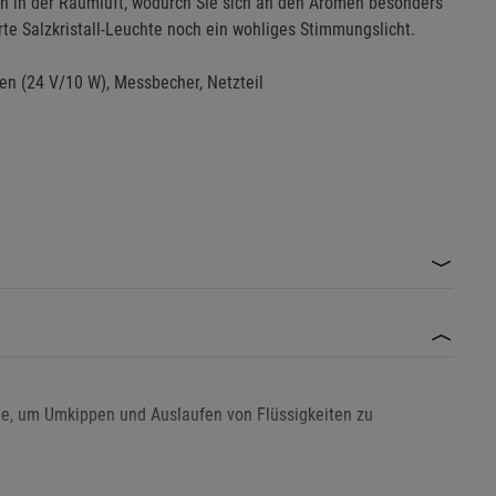
ich in der Raumluft, wodurch Sie sich an den Aromen besonders
rte Salzkristall-Leuchte noch ein wohliges Stimmungslicht.
pen (24 V/10 W), Messbecher, Netzteil
che, um Umkippen und Auslaufen von Flüssigkeiten zu
he Öle, die für den Einsatz in Diffusern geeignet sind.