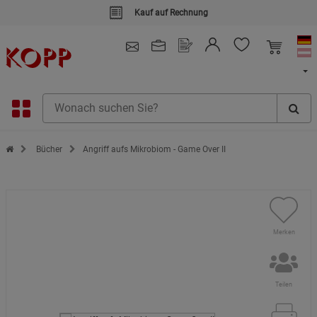
4.91
/ 5.0 - SEHR GUT
(148.391)
Zur Startseite des Kopp Verlag Online-Shop
Bücher
Angriff aufs Mikrobiom - Game Over II
Merken
Teilen