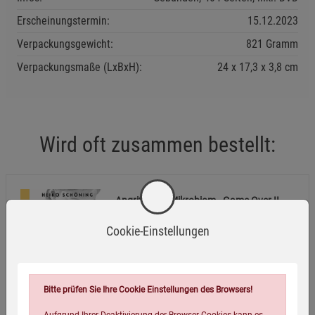
Erscheinungstermin:
15.12.2023
Verpackungsgewicht:
821 Gramm
Verpackungsmaße (LxBxH):
24
17,3
3,8
cm
Wird oft zusammen bestellt:
Angriff aufs Mikrobiom - Game Over II
Cookie-Einstellungen
29,50
€
Bitte prüfen Sie Ihre Cookie Einstellungen des Browsers!
Aufgrund Ihrer Deaktivierung der Browser-Cookies kann es