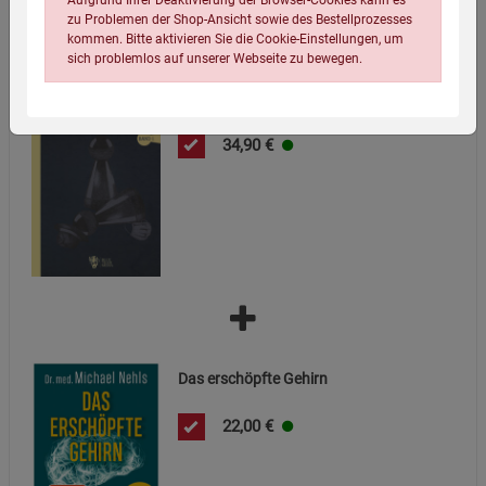
zu Problemen der Shop-Ansicht sowie des Bestellprozesses
kommen. Bitte aktivieren Sie die Cookie-Einstellungen, um
sich problemlos auf unserer Webseite zu bewegen.
Game Over.
34,90
€
Einstellungen speichern für die Gruppe
Einstellungen speichern für die Gruppe
Einstellungen speichern für die Gruppe
Zurück
Einwilligung nicht erteilen
Das erschöpfte Gehirn
Notwendige Cookies (5)
Beschreibung Notwendige Cookies
22,00
€
Cookie-Informationen
anzeigen