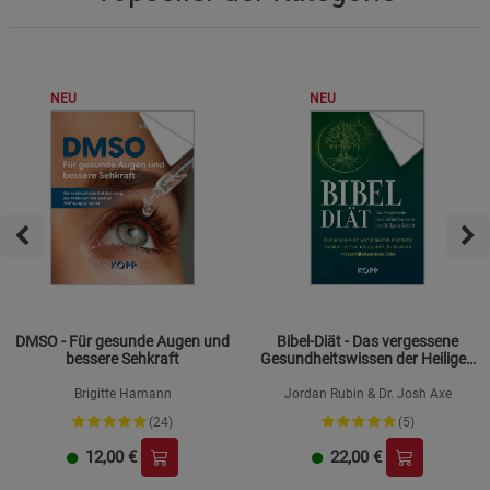
NEU
NEU
DMSO - Für gesunde Augen und
Bibel-Diät - Das vergessene
bessere Sehkraft
Gesundheitswissen der Heiligen
Schrift
Brigitte Hamann
Jordan Rubin & Dr. Josh Axe
(24)
(5)
12,00
€
22,00
€