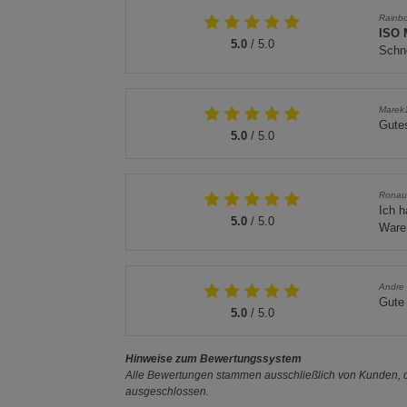
Rainb
ISO 
5.0
/ 5.0
Schne
Marek
Gutes
5.0
/ 5.0
Rona
Ich h
5.0
/ 5.0
Ware 
Andre 
Gute 
5.0
/ 5.0
Hinweise zum Bewertungssystem
Alle Bewertungen stammen ausschließlich von Kunden, di
ausgeschlossen.