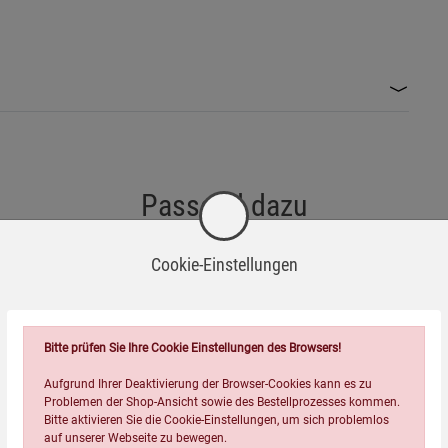
 da der EVA-Schaumstoff entflammbar sein kann.
 Funktion als Unterlage.
indern auf, wenn es nicht benutzt wird, um Verletzungen durch
einträchtigt sein. In diesem Fall das Produkt nicht
Passend dazu
Cookie-Einstellungen
ar. Bitte entsorgen Sie das Produkt umweltgerecht in den
ne scharfen Reinigungsmittel oder Chemikalien benutzen, da
Bitte prüfen Sie Ihre Cookie Einstellungen des Browsers!
Aufgrund Ihrer Deaktivierung der Browser-Cookies kann es zu
Problemen der Shop-Ansicht sowie des Bestellprozesses kommen.
Bitte aktivieren Sie die Cookie-Einstellungen, um sich problemlos
auf unserer Webseite zu bewegen.