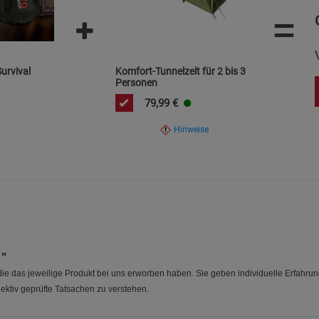
=
Statistik Cookies (2)
Statistik Cookie
Beschreibung Statistik Cookies
Cookie-Informationen
anzeigen
urvival
Komfort-Tunnelzelt für 2 bis 3
Personen
Marketing Cookies (3)
79,99
€
Marketing Cook
Beschreibung Marketing Cookies
Hinweise
Cookie-Informationen
anzeigen
Datenschutzerklärung
Impressum
 "
e das jeweilige Produkt bei uns erworben haben. Sie geben individuelle Erfahru
ektiv geprüfte Tatsachen zu verstehen.