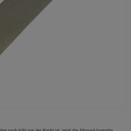
n noch kühl von der Nacht ist, zeigt die Allround-Isomatte,