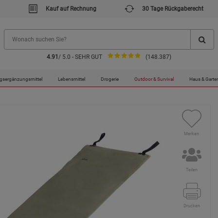
Kauf auf Rechnung
30 Tage Rückgaberecht
4.91
/ 5.0 - SEHR GUT
(148.387)
gsergänzungsmittel
Lebensmittel
Drogerie
Outdoor & Survival
Haus & Garte
Merken
Teilen
Drucken