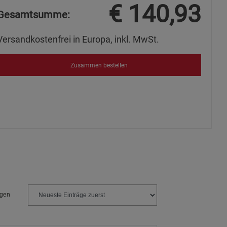
€
140,93
s
Gesamtsumme:
Versandkostenfrei in Europa, inkl. MwSt.
Zusammen bestellen
ies
ngen