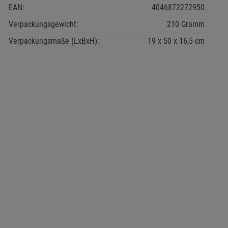
EAN:
4046872272950
Verpackungsgewicht:
210 Gramm
Verpackungsmaße (LxBxH):
19
50
16,5
cm