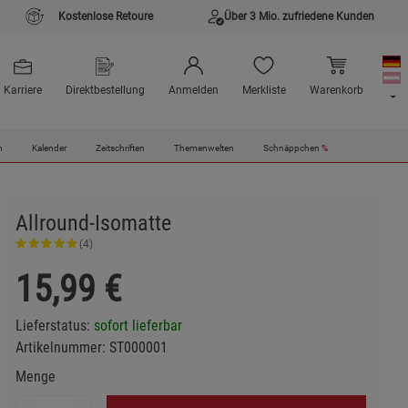
Kostenlose Retoure
Über 3 Mio. zufriedene Kunden
Karriere
Direktbestellung
Anmelden
Merkliste
Warenkorb
n
Kalender
Zeitschriften
Themenwelten
Schnäppchen
%
Allround-Isomatte
(4)
15,99
€
Lieferstatus:
sofort lieferbar
Artikelnummer:
ST000001
Menge