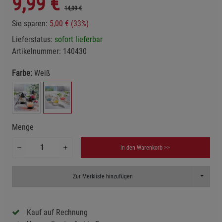
9,99
€
14,99 €
Sie sparen:
5,00 € (33%)
Lieferstatus:
sofort lieferbar
Artikelnummer:
140430
Farbe:
Weiß
Menge
In den Warenkorb >>
Toggle D
Zur Merkliste hinzufügen
Kauf auf Rechnung