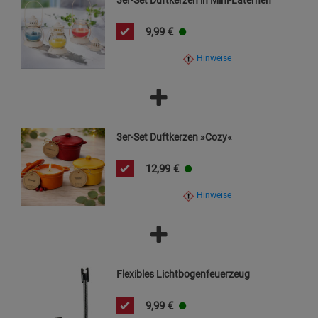
3er-Set Duftkerzen in Mini-Laternen
Funktionale Cookies (1)
Funktionale Cooki
9,99
€
Beschreibung Funktionale Cookies
Cookie-Informationen
anzeigen
Hinweise
Statistik Cookies (2)
Statistik Cookies
Beschreibung Statistik Cookies
3er-Set Duftkerzen »Cozy«
Cookie-Informationen
anzeigen
12,99
€
Marketing Cookies (3)
Marketing Cookies
Hinweise
Beschreibung Marketing Cookies
Cookie-Informationen
anzeigen
Datenschutzerklärung
Impressum
Flexibles Lichtbogenfeuerzeug
9,99
€