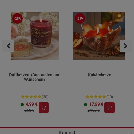
-23%
-28%
Duftkerzen »Auspusten und
Knisterkerze
Wünschen«
(30)
(10)
4,99
€
17,99
€
6,50 €
24,99 €
Kontakt