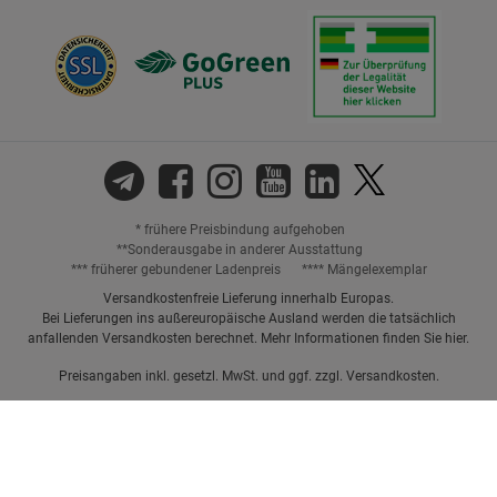
* frühere Preisbindung aufgehoben
**Sonderausgabe in anderer Ausstattung
*** früherer gebundener Ladenpreis
**** Mängelexemplar
Versandkostenfreie Lieferung innerhalb Europas.
Bei Lieferungen ins außereuropäische Ausland werden die tatsächlich
anfallenden Versandkosten berechnet. Mehr Informationen finden Sie
hier
.
Preisangaben inkl. gesetzl. MwSt. und ggf. zzgl.
Versandkosten.