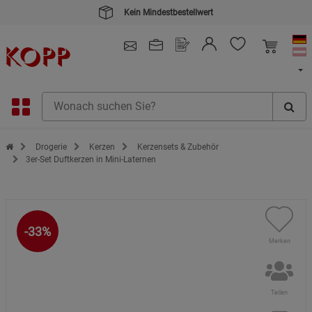
Kein Mindestbestellwert
4.91
/ 5.0 - SEHR GUT
(148.391)
Zur Startseite des Kopp Verlag Online-Shop
Drogerie
Kerzen
Kerzensets & Zubehör
3er-Set Duftkerzen in Mini-Laternen
-33%
Merken
Teilen