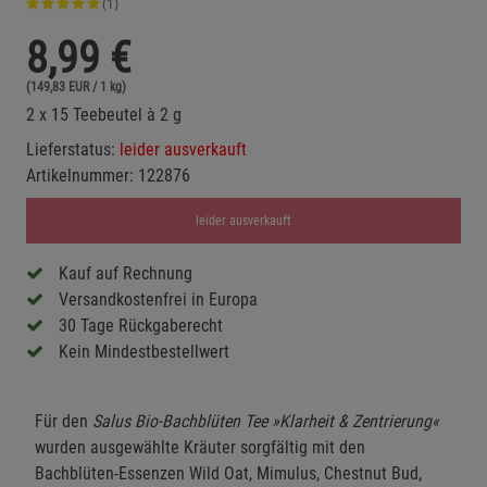
(1)
8,99
€
(149,83 EUR / 1 kg)
2 x 15 Teebeutel à 2 g
Lieferstatus:
leider ausverkauft
Artikelnummer:
122876
leider ausverkauft
Kauf auf Rechnung
Versandkostenfrei in Europa
30 Tage Rückgaberecht
Kein Mindestbestellwert
Für den
Salus Bio-Bachblüten Tee »Klarheit & Zentrierung«
wurden ausgewählte Kräuter sorgfältig mit den
Bachblüten-Essenzen Wild Oat, Mimulus, Chestnut Bud,