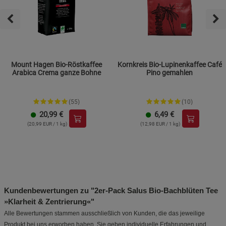
Mount Hagen Bio-Röstkaffee
Kornkreis Bio-Lupinenkaffee Café
Arabica Crema ganze Bohne
Pino gemahlen
(55)
(10)
20,99
€
6,49
€
(20,99 EUR / 1 kg)
(12,98 EUR / 1 kg)
Kundenbewertungen zu "2er-Pack Salus Bio-Bachblüten Tee
»Klarheit & Zentrierung«"
Alle Bewertungen stammen ausschließlich von Kunden, die das jeweilige
Produkt bei uns erworben haben. Sie geben individuelle Erfahrungen und