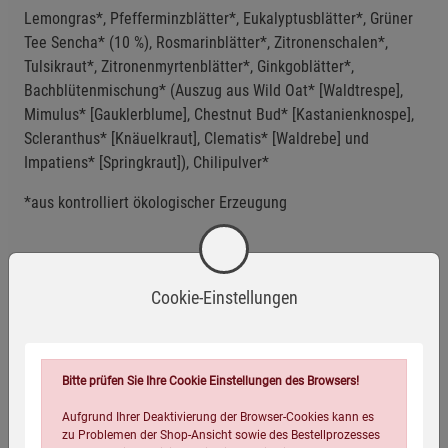
Lemongras*, Pfefferminzblätter*, Eukalyptusblätter*, Grüner
Tee Sencha* (10 %), Rosmarinblätter*, Zitronenschalen*,
Tulsikraut*, Zitronenmyrtenblätter*, Ginkgoblätter*,
Bachblütenmischung* (Auszug aus Wild Oat* [Waldtrespe],
Mimulus* [Gauklerblume], Chestnut Bud* [Kastanienknospe],
Scleranthus* [Knäuelkraut], Clematis* [Waldrebe] und
Impatiens* [Springkraut]), Chilipulver*
*aus kontrolliert ökologischer Erzeugung
Anwendungsempfehlung
Cookie-Einstellungen
Kühl und trocken lagern.
Mindestens haltbar bis: siehe Verpackung.
Bitte prüfen Sie Ihre Cookie Einstellungen des Browsers!
Eigenschaften
Aufgrund Ihrer Deaktivierung der Browser-Cookies kann es
EAN:
4054239010374
zu Problemen der Shop-Ansicht sowie des Bestellprozesses