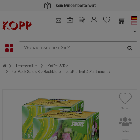
Kein Mindestbestellwert
4.91
/ 5.0 - SEHR GUT
(148.391)
Zur Startseite des Kopp Verlag Online-Shop
Lebensmittel
Kaffee & Tee
2er-Pack Salus Bio-Bachblüten Tee »Klarheit & Zentrierung«
Merken
Teilen