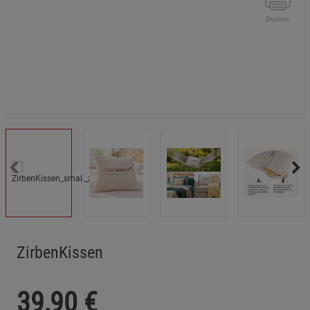
Drucken
ZirbenKissen
39,90
€