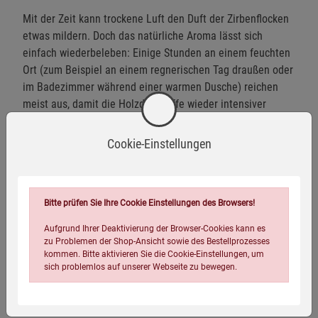
Mit der Zeit kann trockene Luft den Duft der Zirbenflocken
etwas mildern. Doch das natürliche Aroma lässt sich
einfach wiederbeleben: Einige Stunden an einem feuchten
Ort (zum Beispiel an einem regnerischen Tag draußen oder
im Badezimmer während einer warmen Dusche) reichen
meist aus, damit die Holzduftstoffe wieder intensiver
wahrnehmbar werden. Anschließend einfach gut
durchschütteln – und das Kissen duftet nahezu wie am
Cookie-Einstellungen
ersten Tag.
Hochwertiger, luftdurchlässiger Baumwollstoff –
angenehm in Haptik und Optik
Bitte prüfen Sie Ihre Cookie Einstellungen des Browsers!
Unbehandelter Überzug mit Reißverschluss – für eine
Aufgrund Ihrer Deaktivierung der Browser-Cookies kann es
einfache Anpassung der Füllung
zu Problemen der Shop-Ansicht sowie des Bestellprozesses
kommen. Bitte aktivieren Sie die Cookie-Einstellungen, um
Handbefüllt mit feinen, naturbelassenen und gesiebten
sich problemlos auf unserer Webseite zu bewegen.
Zirbenflocken – sofort intensiver Duft
Dekorativer Schriftzug »Zirbenkissen – einfach