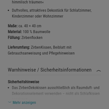
himmlisch träumen«
Duftvolles, attraktives Dekostück für Schlafzimmer,
Kinderzimmer oder Wohnzimmer
Maße:
ca. 40 × 40 cm
Einstellungen speichern für die Gruppe
Einstellungen speichern für die Gruppe
Material:
100 % Baumwolle
Füllung:
Zirbenflocken
Einstellungen speichern für die Gruppe
Zurück
Einwilligung nicht erteilen
Lieferumfang:
ZirbenKissen, Beiblatt mit
Gebrauchsanweisung und Pflegehinweisen
Notwendige Cookies (5)
Beschreibung Notwendige Cookies
Warnhinweise / Sicherheitsinformationen
Cookie-Informationen
anzeigen
Sicherheitshinweise
Funktionale Cookies (1)
Funktionale Cooki
Das ZirbenDekokissen ausschließlich als Raumduft- und
Beschreibung Funktionale Cookies
Dekorationselement verwenden – nicht als Schlafkissen
konzipiert.
Cookie-Informationen
anzeigen
Mehr anzeigen
Zur Auffrischung des Duftes kann das Kissen bei