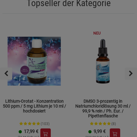
Topseller der Kategorie
NEU
Lithium-Orotat - Konzentration
DMSO 3-prozentig in
500 ppm / 5 mg Lithium je 10 ml /
Natriumchloridlösung 30 ml /
hochdosiert
99,9 % rein / Ph. Eur. /
Pipettenflasche
(103)
(8)
17,99
€
9,99
€