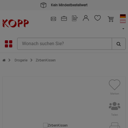
Kein Mindestbestellwert
4.91
/ 5.0 - SEHR GUT
(148.391)
Zur Startseite des Kopp Verlag Online-Shop
Drogerie
ZirbenKissen
Merken
Teilen