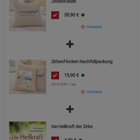
ZirbenKissen
39,90
€
Hinweise
ZirbenFlocken Nachfüllpackung
19,90
€
(52,37 EUR / 1 kg)
Hinweise
Die Heilkraft der Zirbe