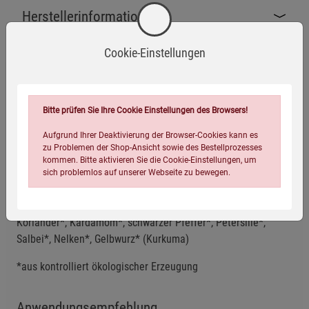
Herstellerinformationen
Cookie-Einstellungen
Bitte prüfen Sie Ihre Cookie Einstellungen des Browsers!
Bio-zertifiziert
Vegan
Aufgrund Ihrer Deaktivierung der Browser-Cookies kann es
zu Problemen der Shop-Ansicht sowie des Bestellprozesses
Zutaten
kommen. Bitte aktivieren Sie die Cookie-Einstellungen, um
sich problemlos auf unserer Webseite zu bewegen.
Süßholz* (26%), Zimt* (17%), Klettenwurzel*, Ingwer*(10%),
Löwenzahn* (7%), Fenchel*, Anis* (3%), Wacholderbeeren*,
Koriander*, Kardamom*, schwarzer Pfeffer*, Petersilie*,
Salbei*, Nelken*, Gelbwurz* (Kurkuma)
*aus kontrolliert ökologischer Erzeugung
Einstellungen speichern für die Gruppe
Einstellungen speichern für die Gruppe
Anwendungsempfehlung