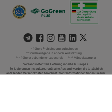
* frühere Preisbindung aufgehoben
**Sonderausgabe in anderer Ausstattung
*** früherer gebundener Ladenpreis
**** Mängelexemplar
Versandkostenfreie Lieferung innerhalb Europas.
Bei Lieferungen ins außereuropäische Ausland werden die tatsächlich
anfallenden Versandkosten berechnet. Mehr Informationen finden Sie
hier
.
Preisangaben inkl. gesetzl. MwSt. und ggf. zzgl.
Versandkosten.