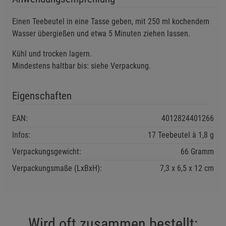
Einstellungen speichern für die Gruppe
Zurück
Einwilligung nicht erteilen
Einen Teebeutel in eine Tasse geben, mit 250 ml kochendem
Wasser übergießen und etwa 5 Minuten ziehen lassen.
Notwendige Cookies (5)
Kühl und trocken lagern.
Beschreibung Notwendige Cookies
Mindestens haltbar bis: siehe Verpackung.
Cookie-Informationen
anzeigen
Eigenschaften
Funktionale Cookies (1)
Funktionale Cooki
EAN:
4012824401266
Beschreibung Funktionale Cookies
Infos:
17 Teebeutel à 1,8 g
Cookie-Informationen
anzeigen
Verpackungsgewicht:
66 Gramm
Verpackungsmaße (LxBxH):
7,3
6,5
12
cm
Statistik Cookies (2)
Statistik Cookies
Beschreibung Statistik Cookies
Cookie-Informationen
anzeigen
Wird oft zusammen bestellt: