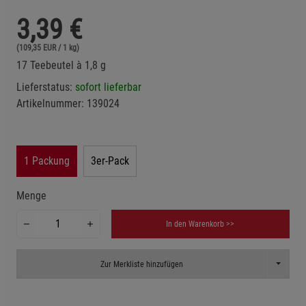
3,39
€
(109,35 EUR / 1 kg)
17 Teebeutel à 1,8 g
Lieferstatus:
sofort lieferbar
Artikelnummer:
139024
1 Packung
3er-Pack
Menge
In den Warenkorb >>
Toggle D
Zur Merkliste hinzufügen