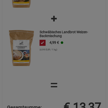
Schwäbisches Landbrot Weizen-
Backmischung
4,99
€
(4,99 EUR / 1 kg)
=
€
13,37
Gesamtsumme: