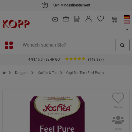
Kein Mindestbestellwert
4.91
/ 5.0 - SEHR GUT
(148.387)
Zur Startseite des Kopp Verlag Online-Shop
Drogerie
Kaffee & Tee
Yogi Bio-Tee »Feel Pure«
Merken
Teilen