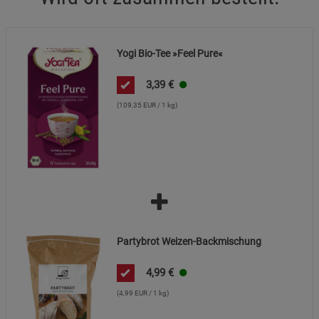
Marketing Cookies (3)
Marketing Cookies
Beschreibung Marketing Cookies
Yogi Bio-Tee »Feel Pure«
Cookie-Informationen
anzeigen
3,39
€
Datenschutzerklärung
Impressum
(109,35 EUR / 1 kg)
Partybrot Weizen-Backmischung
4,99
€
(4,99 EUR / 1 kg)