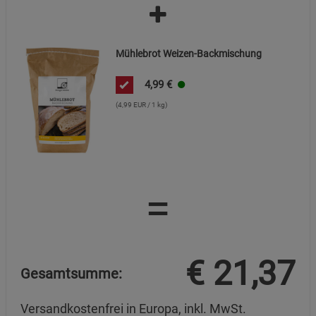
Cookie-Informationen
anzeigen
Datenschutzerklärung
Impressum
Mühlebrot Weizen-Backmischung
4,99
€
(4,99 EUR / 1 kg)
=
€
21,37
Gesamtsumme:
Versandkostenfrei in Europa, inkl. MwSt.