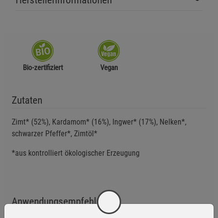
Bio-zertifiziert
Vegan
Zutaten
Zimt* (52%), Kardamom* (16%), Ingwer* (17%), Nelken*,
schwarzer Pfeffer*, Zimtöl*
*aus kontrolliert ökologischer Erzeugung
Anwendungsempfehlung