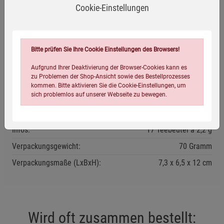
Teebeutel mit 250 ml kochendem Wasser übergießen und
Cookie-Einstellungen
etwa 7 Minuten ziehen lassen. Nach Belieben süßen und mit
Milch oder pflanzlicher Alternative verfeinern.
Kühl und trocken lagern.
Bitte prüfen Sie Ihre Cookie Einstellungen des Browsers!
Mindestens haltbar bis: siehe Verpackung.
Aufgrund Ihrer Deaktivierung der Browser-Cookies kann es
zu Problemen der Shop-Ansicht sowie des Bestellprozesses
kommen. Bitte aktivieren Sie die Cookie-Einstellungen, um
Eigenschaften
sich problemlos auf unserer Webseite zu bewegen.
EAN:
4012824400016
Infos:
17 Teebeutel à 2,2 g
Verpackungsgewicht:
70 Gramm
Verpackungsmaße (LxBxH):
7,3
6,5
12
cm
Einstellungen speichern für die Gruppe
Einstellungen speichern für die Gruppe
Einstellungen speichern für die Gruppe
Zurück
Einwilligung nicht erteilen
Wird oft zusammen bestellt: