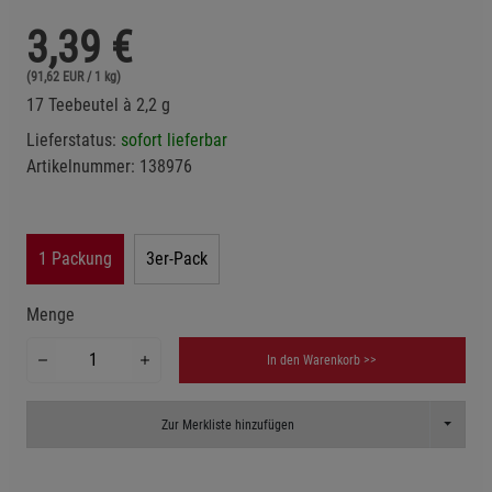
3,39
€
(91,62 EUR / 1 kg)
17 Teebeutel à 2,2 g
Lieferstatus:
sofort lieferbar
Artikelnummer:
138976
1 Packung
3er-Pack
Menge
In den Warenkorb >>
Toggle D
Zur Merkliste hinzufügen