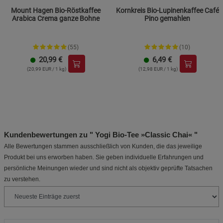
Mount Hagen Bio-Röstkaffee
Kornkreis Bio-Lupinenkaffee Café
Arabica Crema ganze Bohne
Pino gemahlen
(55)
(10)
20,99
€
6,49
€
(20,99 EUR / 1 kg)
(12,98 EUR / 1 kg)
Kundenbewertungen zu " Yogi Bio-Tee »Classic Chai« "
Alle Bewertungen stammen ausschließlich von Kunden, die das jeweilige
Produkt bei uns erworben haben. Sie geben individuelle Erfahrungen und
persönliche Meinungen wieder und sind nicht als objektiv geprüfte Tatsachen
zu verstehen.