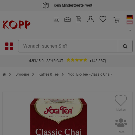
Kein Mindestbestellwert
4.91
/ 5.0 - SEHR GUT
(148.387)
Zur Startseite des Kopp Verlag Online-Shop
Drogerie
Kaffee & Tee
Yogi Bio-Tee »Classic Chai«
Merken
Teilen