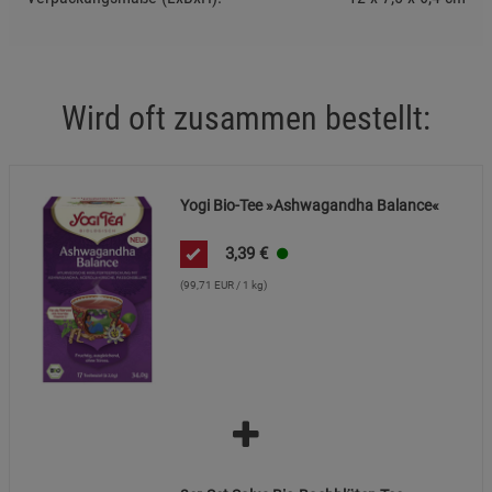
Marketing Cookies (3)
Marketing Cookies
Beschreibung Marketing Cookies
Cookie-Informationen
anzeigen
Wird oft zusammen bestellt:
Datenschutzerklärung
Impressum
Yogi Bio-Tee »Ashwagandha Balance«
3,39
€
(99,71 EUR / 1 kg)