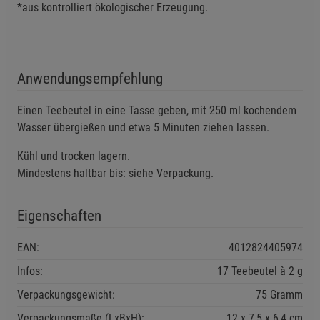
*aus kontrolliert ökologischer Erzeugung.
Einstellungen speichern für die Gruppe
Zurück
Einwilligung nicht erteilen
Notwendige Cookies (5)
Anwendungsempfehlung
Beschreibung Notwendige Cookies
Cookie-Informationen
anzeigen
Einen Teebeutel in eine Tasse geben, mit 250 ml kochendem
Wasser übergießen und etwa 5 Minuten ziehen lassen.
Funktionale Cookies (1)
Funktionale Cooki
Kühl und trocken lagern.
Beschreibung Funktionale Cookies
Mindestens haltbar bis: siehe Verpackung.
Cookie-Informationen
anzeigen
Eigenschaften
Statistik Cookies (2)
Statistik Cookies
EAN:
4012824405974
Beschreibung Statistik Cookies
Infos:
17 Teebeutel à 2 g
Cookie-Informationen
anzeigen
Verpackungsgewicht:
75 Gramm
Verpackungsmaße (LxBxH):
12
7,5
6,4
cm