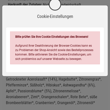
Herkunft der Zutaten:
Nicht-EU-Landwirtschaft
Cookie-Einstellungen
Herstellerinformationen
Bitte prüfen Sie Ihre Cookie Einstellungen des Browsers!
Aufgrund Ihrer Deaktivierung der Browser-Cookies kann es
zu Problemen der Shop-Ansicht sowie des Bestellprozesses
Bio-zertifiziert
Vegan
kommen. Bitte aktivieren Sie die Cookie-Einstellungen, um
sich problemlos auf unserer Webseite zu bewegen.
Zutaten
Getrockneter Acerolasaft* (14%), Hagebutte*, Zitronengras*,
Pfefferminze*, Süßholz*, Hibiskus*, Ashwagandha* (6%),
Apfel*, Passionsblume* (5%), Zitronenmelisse*,
Aroniabeeren*, Zimt*, Orangenschalen*, Rote Bete*, süße
Brombeerblätter*, Cranberries*, Orangenöl*, Zitronenöl*
Einstellungen speichern für die Gruppe
Einstellungen speichern für die Gruppe