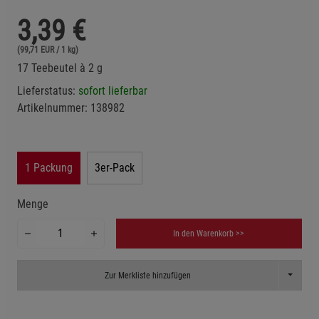
3,39
€
(99,71 EUR / 1 kg)
17 Teebeutel à 2 g
Lieferstatus:
sofort lieferbar
Artikelnummer:
138982
1 Packung
3er-Pack
Menge
In den Warenkorb >>
Toggle D
Zur Merkliste hinzufügen