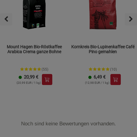
Mount Hagen Bio-Röstkaffee
Kornkreis Bio-Lupinenkaffee Café
Arabica Crema ganze Bohne
Pino gemahlen
(55)
(10)
20,99
€
6,49
€
(20,99 EUR / 1 kg)
(12,98 EUR / 1 kg)
Noch sind keine Bewertungen vorhanden.