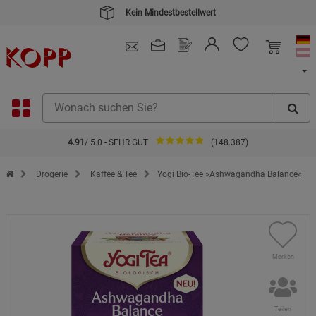
Kein Mindestbestellwert
4.91
/ 5.0 - SEHR GUT
(148.387)
Zur Startseite des Kopp Verlag Online-Shop
Drogerie
Kaffee & Tee
Yogi Bio-Tee »Ashwagandha Balance«
Merken
Teilen