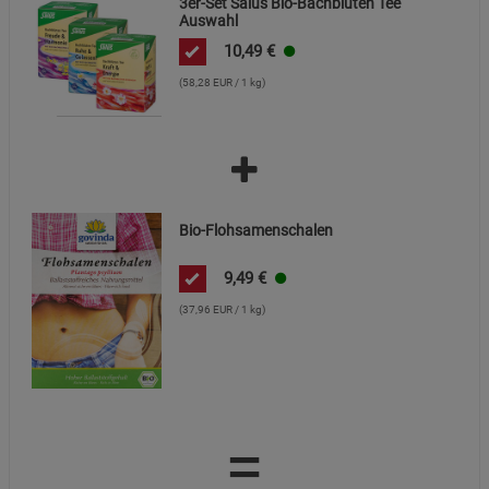
3er-Set Salus Bio-Bachblüten Tee
Auswahl
10,49
€
(58,28 EUR / 1 kg)
Bio-Flohsamenschalen
9,49
€
(37,96 EUR / 1 kg)
=