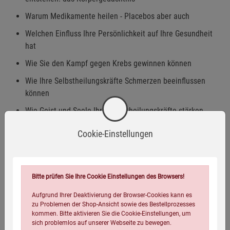
Warum Medikamente heilen - Placebos aber auch
Welchen Einfluss Ihre Persönlichkeit auf Ihre Gesundheit
hat
Wie Sie den Kampf gegen Krebs gewinnen können
Wie Ihre Selbstheilungskräfte Schmerzen beeinflussen
können
Wie Geist und Seele Ihre Selbstheilungskräfte stärken
Und vieles, vieles mehr .
Cookie-Einstellungen
Dieses Buch zeigt Ihnen, wie großartig die Heilkräfte des
menschlichen Körpers sind - und wie sehr wir sie
unterschätzen!
Bitte prüfen Sie Ihre Cookie Einstellungen des Browsers!
Aufgrund Ihrer Deaktivierung der Browser-Cookies kann es
zu Problemen der Shop-Ansicht sowie des Bestellprozesses
kommen. Bitte aktivieren Sie die Cookie-Einstellungen, um
sich problemlos auf unserer Webseite zu bewegen.
Eigenschaften