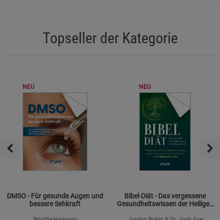
Topseller der Kategorie
NEU
NEU
DMSO - Für gesunde Augen und
Bibel-Diät - Das vergessene
bessere Sehkraft
Gesundheitswissen der Heiligen
Schrift
Brigitte Hamann
Jordan Rubin & Dr. Josh Axe