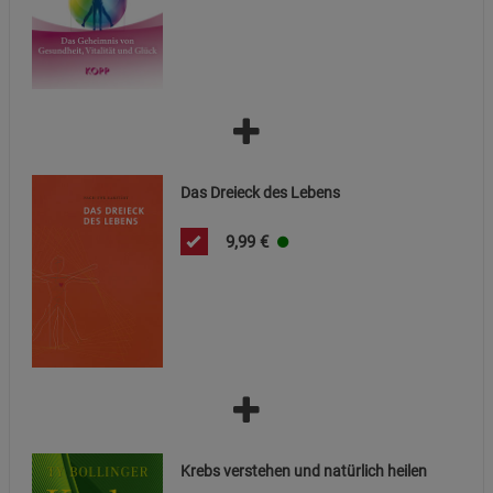
Cookie-Informationen
anzeigen
Statistik Cookies (2)
Statistik Cookies
Beschreibung Statistik Cookies
Cookie-Informationen
anzeigen
Das Dreieck des Lebens
Marketing Cookies (3)
Marketing Cookies
9,99
€
Beschreibung Marketing Cookies
Cookie-Informationen
anzeigen
Datenschutzerklärung
Impressum
Krebs verstehen und natürlich heilen