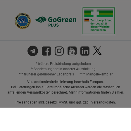
* frühere Preisbindung aufgehoben
**Sonderausgabe in anderer Ausstattung
*** früherer gebundener Ladenpreis
**** Mängelexemplar
Versandkostenfreie Lieferung innerhalb Europas.
Bei Lieferungen ins außereuropäische Ausland werden die tatsächlich
anfallenden Versandkosten berechnet. Mehr Informationen finden Sie
hier
.
Preisangaben inkl. gesetzl. MwSt. und ggf. zzgl.
Versandkosten.