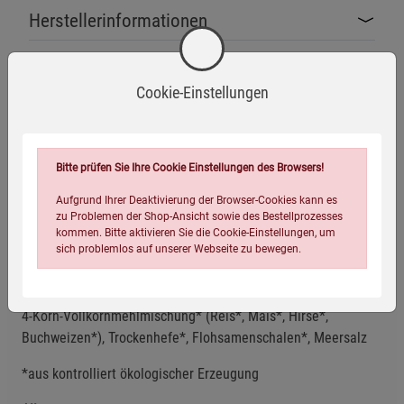
Herstellerinformationen
Cookie-Einstellungen
Bio-zertifiziert
Glutenfrei
Laktosefrei
Bitte prüfen Sie Ihre Cookie Einstellungen des Browsers!
Aufgrund Ihrer Deaktivierung der Browser-Cookies kann es
Vegan
zu Problemen der Shop-Ansicht sowie des Bestellprozesses
kommen. Bitte aktivieren Sie die Cookie-Einstellungen, um
sich problemlos auf unserer Webseite zu bewegen.
Zutaten
4-Korn-Vollkornmehlmischung* (Reis*, Mais*, Hirse*,
Buchweizen*), Trockenhefe*, Flohsamenschalen*, Meersalz
*aus kontrolliert ökologischer Erzeugung