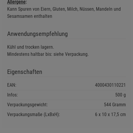
Allergene
:
Einstellungen speichern für die Gruppe
Einstellungen speichern für die Gruppe
Kann Spuren von Eiern, Gluten, Milch, Nüssen, Mandeln und
Sesamsamen enthalten
Einstellungen speichern für die Gruppe
Zurück
Einwilligung nicht erteilen
Anwendungsempfehlung
Notwendige Cookies (5)
Beschreibung Notwendige Cookies
Kühl und trocken lagern.
Mindestens haltbar bis: siehe Verpackung.
Cookie-Informationen
anzeigen
Eigenschaften
Funktionale Cookies (1)
Funktionale Cooki
Beschreibung Funktionale Cookies
EAN:
4000430110221
Cookie-Informationen
anzeigen
Infos:
500 g
Verpackungsgewicht:
544 Gramm
Statistik Cookies (2)
Statistik Cookies
Verpackungsmaße (LxBxH):
6
10
17,5
cm
Beschreibung Statistik Cookies
Cookie-Informationen
anzeigen