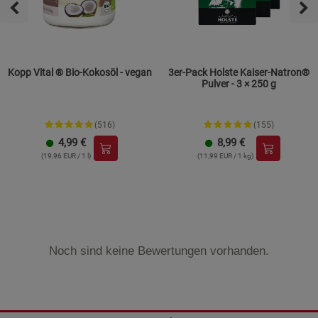
Kopp Vital ® Bio-Kokosöl - vegan
3er-Pack Holste Kaiser-Natron®
Pulver - 3 × 250 g
(516)
(155)
4,99
€
8,99
€
(19,96 EUR / 1 l)
(11,99 EUR / 1 kg)
Noch sind keine Bewertungen vorhanden.