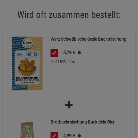
Wird oft zusammen bestellt:
Marketing Cookies (3)
Marketing Cookies
Beschreibung Marketing Cookies
Cookie-Informationen
anzeigen
Werz Schwäbische Seele Backmischung
Datenschutzerklärung
Impressum
5,79
€
(11,58 EUR / 1 kg)
Brotbackmischung Back dein Bier
4,99
€