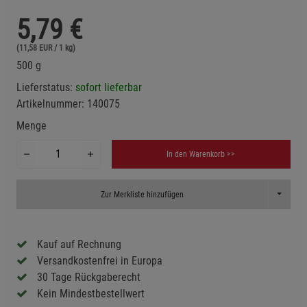
5,79
€
(11,58 EUR / 1 kg)
500 g
Lieferstatus:
sofort lieferbar
Artikelnummer:
140075
Menge
In den Warenkorb >>
Toggle D
Zur Merkliste hinzufügen
Kauf auf Rechnung
Versandkostenfrei in Europa
30 Tage Rückgaberecht
Kein Mindestbestellwert