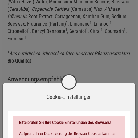
(Witch Hazel) Water, Magnesium Aluminum Silicate, Beeswax
(
Cera Alba
),
Copernicia Cerifera
(Carnauba) Wax,
Althaea
Officinalis
Root Extract, Carrageenan, Xanthan Gum, Sodium
1
1
1
Beeswax, Fragrance (Parfum)
, Limonene
, Linalool
,
1
1
1
1
1
Citronellol
, Benzyl Benzoate
, Geraniol
, Citral
, Coumarin
,
1
Farnesol
1
Aus natürlichen ätherischen Ölen und/oder Pflanzenextrakten
Bio-Qualität
Anwendungsempfehlung
Weleda For Men Feuchtigkeitscreme
auf die gereinigte Haut
Cookie-Einstellungen
auftragen und sanft einmassieren.
Eigenschaften
Bitte prüfen Sie Ihre Cookie Einstellungen des Browsers!
EAN:
4001638086561
Aufgrund Ihrer Deaktivierung der Browser-Cookies kann es