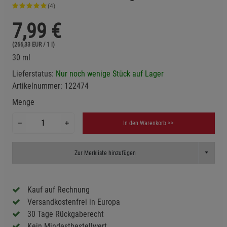
(4)
7,99
€
(266,33 EUR / 1 l)
30 ml
Lieferstatus:
Nur noch wenige Stück auf Lager
Artikelnummer:
122474
Menge
In den Warenkorb >>
Toggle D
Zur Merkliste hinzufügen
Kauf auf Rechnung
Versandkostenfrei in Europa
30 Tage Rückgaberecht
Kein Mindestbestellwert