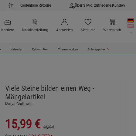
Kostenlose Retoure
Über 3 Mio. zufriedene Kunden
Karriere
Direktbestellung
Anmelden
Merkliste
Warenkorb
n
Kalender
Zeitschriften
Themenwelten
Schnäppchen
%
Viele Steine bilden einen Weg -
Mängelartikel
Marya Grathwohl
15,99
€
22,00 €