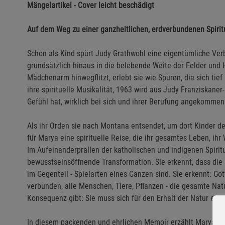
Mängelartikel - Cover leicht beschädigt
Auf dem Weg zu einer ganzheitlichen, erdverbundenen Spiritu
Schon als Kind spürt Judy Grathwohl eine eigentümliche Ver
grundsätzlich hinaus in die belebende Weite der Felder und H
Mädchenarm hinwegflitzt, erlebt sie wie Spuren, die sich tief
ihre spirituelle Musikalität, 1963 wird aus Judy Franziskaner
Gefühl hat, wirklich bei sich und ihrer Berufung angekommen
Als ihr Orden sie nach Montana entsendet, um dort Kinder d
für Marya eine spirituelle Reise, die ihr gesamtes Leben, ihr
Im Aufeinanderprallen der katholischen und indigenen Spiritu
bewusstseinsöffnende Transformation. Sie erkennt, dass die
im Gegenteil - Spielarten eines Ganzen sind. Sie erkennt: Gott
verbunden, alle Menschen, Tiere, Pflanzen - die gesamte Nat
Konsequenz gibt: Sie muss sich für den Erhalt der Natur eng
In diesem packenden und ehrlichen Memoir erzählt Marya Grat