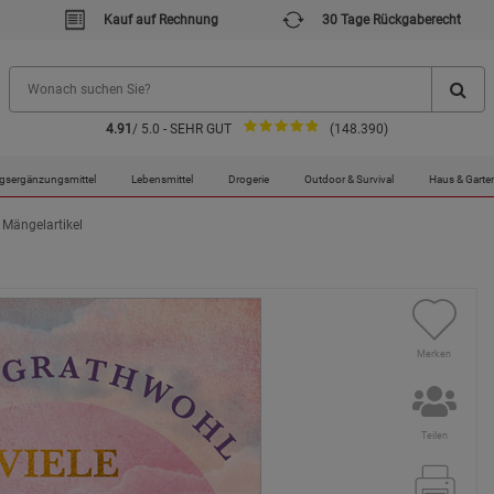
Kauf auf Rechnung
30 Tage Rückgaberecht
4.91
/ 5.0 - SEHR GUT
(148.390)
gsergänzungsmittel
Lebensmittel
Drogerie
Outdoor & Survival
Haus & Garte
- Mängelartikel
Merken
Teilen