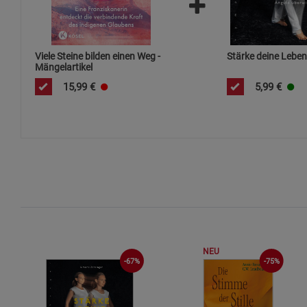
Viele Steine bilden einen Weg -
Stärke deine Leben
Mängelartikel
15,99
€
5,99
€
NEU
-67%
-75%