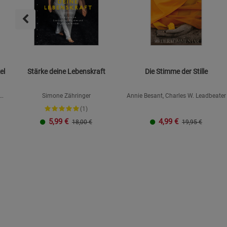
el
Stärke deine Lebenskraft
Die Stimme der Stille
Simone Zähringer
Annie Besant, Charles W. Leadbeater
(1)
5,99
€
4,99
€
18,00 €
19,95 €