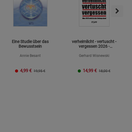
Eine Studie über das
verheimlicht - vertuscht -
Bewusstsein
vergessen 2026 -
Mängelexemplar
Annie Besant
Gerhard Wisnewski
4,99
€
14,99
€
19,95 €
18,00 €