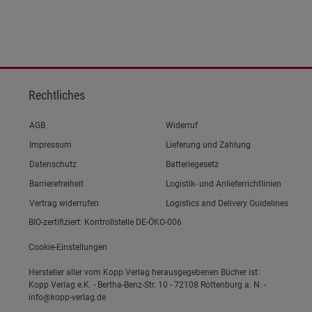
Rechtliches
Link zum/zur
AGB
Widerruf
Link zum/zur
Impressum
Lieferung und Zahlung
Link zum/zur
Datenschutz
Batteriegesetz
Link zum/zur
Barrierefreiheit
Logistik- und Anlieferrichtlinien
Vertrag widerrufen
Logistics and Delivery Guidelines
BIO-zertifiziert: Kontrollstelle DE-ÖKO-006
Cookie-Einstellungen
Hersteller aller vom Kopp Verlag herausgegebenen Bücher ist:
Kopp Verlag e.K. - Bertha-Benz-Str. 10 - 72108 Rottenburg a. N. -
info@kopp-verlag.de