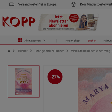
Versandkostenfrei in Europa
Kein Mindestbestellwert
Alle Kategorien
Neu im Shop
Bücher
Nahrun
Zur Startseite des Kopp Verlag Online-Shop
Bücher
Mängelartikel Bücher
Viele Steine bilden einen Weg 
-27%