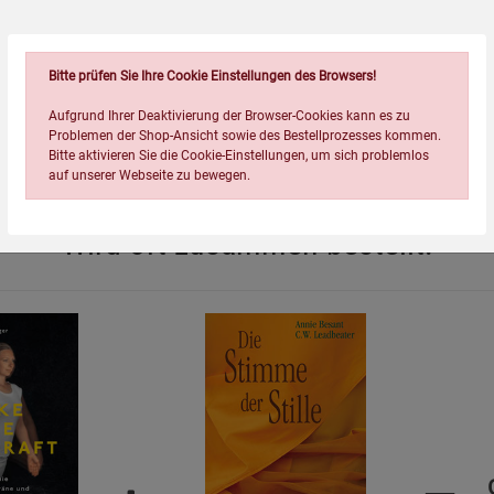
ckt und schließlich zu einem Weltverstehen findet, das tief
. Absolut augenöffnend für jeden modernen Menschen, der
Bitte prüfen Sie Ihre Cookie Einstellungen des Browsers!
Aufgrund Ihrer Deaktivierung der Browser-Cookies kann es zu
ührt
Problemen der Shop-Ansicht sowie des Bestellprozesses kommen.
Bitte aktivieren Sie die Cookie-Einstellungen, um sich problemlos
auf unserer Webseite zu bewegen.
Wird oft zusammen bestellt:
Einstellungen speichern für die Gruppe
Einstellungen speichern für die Gruppe
Einstellungen speichern für d
Zurück
Einwilligung nicht erteilen
Notwendige Cookies (5)
Beschreibung Notwendige Cookies