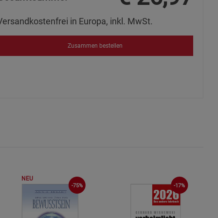
Versandkostenfrei in Europa, inkl. MwSt.
okies
Zusammen bestellen
s
ies
NEU
-75%
-17%