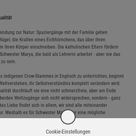
alität
bindung zur Natur: Spaziergänge mit der Familie gehen
ügel; die Krallen eines Eichhörnchens, das über ihren
 in ihren Körper einschreiben. Die katholischen Eltern fördern
-Schwester Marya, die bald als Lehrerin arbeitet - aber nie das
 zu sein.
es indigenen Crow-Stammes in Englisch zu unterrichten, beginnt
 Weltverstehen, ihr Selbstverständnis komplett verändern wird.
alität durchläuft sie eine nicht schmerzfreie, aber am Ende
 beiden Weltzugänge sich nicht widersprechen, sondern - ganz
es Liebe findet sich in allem, wir sind alle miteinander
ur. Weshalb es für Schwester Marya nur eine mögliche
agieren.
Cookie-Einstellungen
hwohl ihre spirituelle Reise nach: wie sie zuerst die