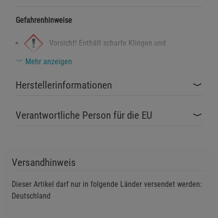
Gefahrenhinweise
Vorsicht! Enthält scharfe Klingen und
Werkzeuge. Verletzungsgefahr bei unsachgemäßer
Mehr anzeigen
Handhabung.
Herstellerinformationen
Sicherheitshinweise
Produkt nur bestimmungsgemäß verwenden.
Verantwortliche Person für die EU
Von Kindern fernhalten. Kein Spielzeug.
Bei Nichtgebrauch sicher und geschützt aufbewahren,
um unbeabsichtigtes Öffnen oder Verletzungen zu
Versandhinweis
vermeiden.
Werkzeuge regelmäßig auf festen Sitz und
Dieser Artikel darf nur in folgende Länder versendet werden:
Funktionsfähigkeit prüfen.
Deutschland
Schutz bei Verwendung: Schneidrichtung vom Körper