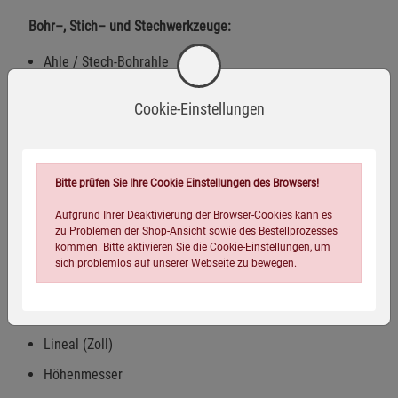
Bohr–, Stich– und Stechwerkzeuge:
Ahle / Stech-Bohrahle
Dosenöffner mit kleinem Schraubendreher
Cookie-Einstellungen
Kapselheber mit Schraubendreher und Drahtbieger
Stech-Bohr-Nähahle
Reißnadel
Bitte prüfen Sie Ihre Cookie Einstellungen des Browsers!
Zentrierbohrer
Aufgrund Ihrer Deaktivierung der Browser-Cookies kann es
zu Problemen der Shop-Ansicht sowie des Bestellprozesses
Lochstanze
kommen. Bitte aktivieren Sie die Cookie-Einstellungen, um
sich problemlos auf unserer Webseite zu bewegen.
Mess– und Anzeigeinstrumente:
Lineal (cm)
Lineal (Zoll)
Höhenmesser