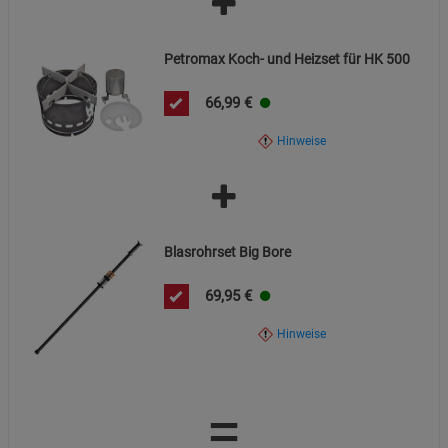
Petromax Koch- und Heizset für HK 500
66,99
€
Hinweise
Blasrohrset Big Bore
69,95
€
Hinweise
=