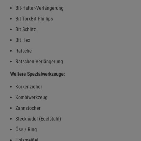
Cookie-Informationen
anzeigen
Bit-Halter-Verlängerung
Bit TorxBit Phillips
Marketing Cookies (3)
Marketing Cookies
Beschreibung Marketing Cookies
Bit Schlitz
Cookie-Informationen
anzeigen
Bit Hex
Ratsche
Datenschutzerklärung
Impressum
Ratschen-Verlängerung
Weitere Spezialwerkzeuge:
Korkenzieher
Kombiwerkzeug
Zahnstocher
Stecknadel (Edelstahl)
Öse / Ring
Holzmeißel