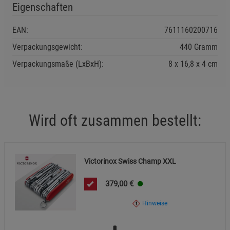
wegführen, nicht unter Zwang arbeiten.
Eigenschaften
EAN:
7611160200716
Verpackungsgewicht:
440 Gramm
Verpackungsmaße (LxBxH):
8
16,8
4
cm
Wird oft zusammen bestellt:
Victorinox Swiss Champ XXL
379,00
€
Hinweise