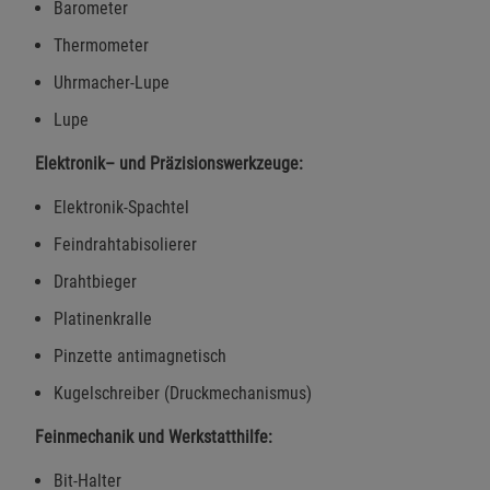
Barometer
Einstellungen speichern für die Gruppe
Einstellungen speichern für die Gruppe
Thermometer
Uhrmacher-Lupe
Einstellungen speichern für die Gruppe
Zurück
Einwilligung nicht erteilen
Lupe
Notwendige Cookies (5)
Elektronik– und Präzisionswerkzeuge:
Beschreibung Notwendige Cookies
Elektronik-Spachtel
Cookie-Informationen
anzeigen
Feindrahtabisolierer
Drahtbieger
Funktionale Cookies (1)
Funktionale Cooki
Platinenkralle
Beschreibung Funktionale Cookies
Pinzette antimagnetisch
Cookie-Informationen
anzeigen
Kugelschreiber (Druckmechanismus)
Statistik Cookies (2)
Statistik Cookies
Feinmechanik und Werkstatthilfe:
Beschreibung Statistik Cookies
Bit-Halter