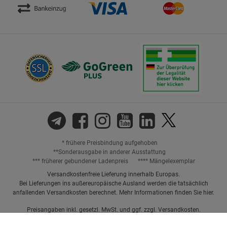
* frühere Preisbindung aufgehoben
**Sonderausgabe in anderer Ausstattung
*** früherer gebundener Ladenpreis
**** Mängelexemplar
Versandkostenfreie Lieferung innerhalb Europas.
Bei Lieferungen ins außereuropäische Ausland werden die tatsächlich
anfallenden Versandkosten berechnet. Mehr Informationen finden Sie
hier
.
Preisangaben inkl. gesetzl. MwSt. und ggf. zzgl.
Versandkosten.