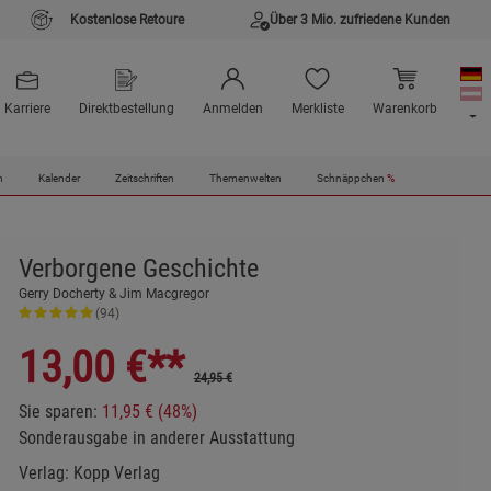
Kostenlose Retoure
Über 3 Mio. zufriedene Kunden
Karriere
Direktbestellung
Anmelden
Merkliste
Warenkorb
n
Kalender
Zeitschriften
Themenwelten
Schnäppchen
%
Verborgene Geschichte
Gerry Docherty & Jim Macgregor
(94)
13,00
€**
24,95 €
Sie sparen:
11,95 € (48%)
Sonderausgabe in anderer Ausstattung
Verlag:
Kopp Verlag