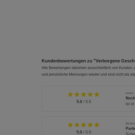
Kundenbewertungen zu "Verborgene Gesch
Alle Bewertungen stammen ausschließlich von Kunden, di
und persönliche Meinungen wieder und sind nicht als obj
noero
Noch
5.0
/ 5.0
ist i
Berlin
Perf
5.0
/ 5.0
Schne