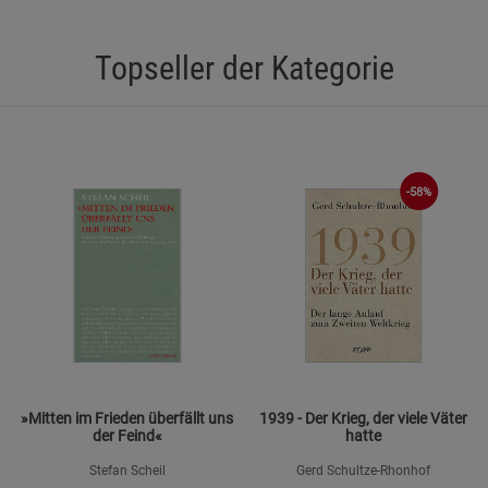
Statistik Cookies (2)
Statistik Cookie
Beschreibung Statistik Cookies
Topseller der Kategorie
Cookie-Informationen
anzeigen
Marketing Cookies (3)
Marketing Cook
Beschreibung Marketing Cookies
-58%
Cookie-Informationen
anzeigen
Datenschutzerklärung
Impressum
»Mitten im Frieden überfällt uns
1939 - Der Krieg, der viele Väter
der Feind«
hatte
Stefan Scheil
Gerd Schultze-Rhonhof