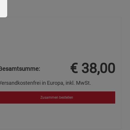
ie Gruppe
€
38,00
Gesamtsumme:
Versandkostenfrei in Europa, inkl. MwSt.
Zusammen bestellen
okies