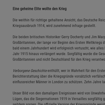
Eine geheime Elite wollte den Krieg
Die weithin für richtige gehaltene Ansicht, das Deutsche Re
Kriegsausbruch 1914, wird zunehmend infrage gestellt.
Die beiden britischen Historiker Gerry Docherty und Jim Macg
Großbritannien, der lange vor Beginn des Ersten Weltkriegs d
bald einem Jahrhundert wird erfolgreich vertuscht, wie alle
Jahr 1915 hinaus verlängert wurde. Sorgfältig wurde die Gesc
Großbritannien und nicht Deutschland für den Krieg verantwor
Verborgene Geschichte
enthüllt, wer in Wahrheit für den Erst
Berichterstattung über die Kriegsgründe vorsätzlich verfäls
einflussreicher Männer in London zu schützen. Zehn Jahre la
Unser Bild von den damaligen Ereignissen wird von Unwahrh
Lügen, das die Siegernationen 1919 in Versailles sorgfältig 
seitdem sorgen. Die offizielle Version der Kriegsgründe weis