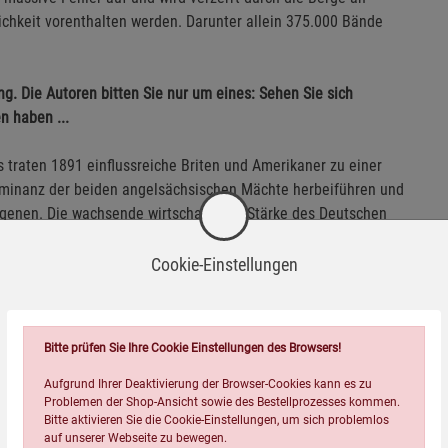
ichkeit vorenthalten werden. Darunter allein 375.000 Bände
g. Die Autoren bitten Sie nur um eines: Sehen Sie sich
 haben ...
 traten 1891 einflussreiche Briten und Amerikaner zu einer
ominanz der beiden angelsächsischen Mächte herbeiführen und
orgenen. Die wachsende wirtschaftliche Stärke des Deutschen
ußenpolitik hatte dieser nicht sehr große Kreis erheblichen
 Grey Ende 1905 britischer Außenminister geworden war.
Cookie-Einstellungen
r breiten Quellenbasis beruhenden Buch überzeugend nach,
tkriegs sehr viel größer war, als gemeinhin angenommen wird.«
Bitte prüfen Sie Ihre Cookie Einstellungen des Browsers!
Aufgrund Ihrer Deaktivierung der Browser-Cookies kann es zu
Problemen der Shop-Ansicht sowie des Bestellprozesses kommen.
Bitte aktivieren Sie die Cookie-Einstellungen, um sich problemlos
auf unserer Webseite zu bewegen.