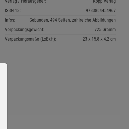
Verlag / Herausgeber:
Kopp Verlag
ISBN-13:
9783864454967
Infos:
Gebunden, 494 Seiten, zahlreiche Abbildungen
Verpackungsgewicht:
725 Gramm
Verpackungsmaße (LxBxH):
23
15,8
4,2
cm