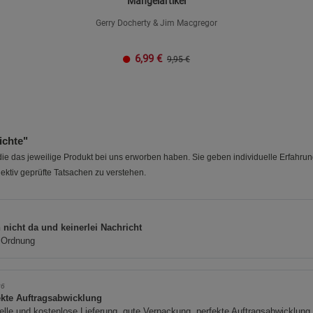
Mängelartikel
Gerry Docherty & Jim Macgregor
6,99
€
9,95 €
ichte"
e das jeweilige Produkt bei uns erworben haben. Sie geben individuelle Erfahru
ektiv geprüfte Tatsachen zu verstehen.
 nicht da und keinerlei Nachricht
n Ordnung
26
ekte Auftragsabwicklung
lle und kostenlose Lieferung, gute Verpackung, perfekte Auftragsabwicklung