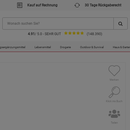
Kauf auf Rechnung
30 Tage Rückgaberecht
4.91
/ 5.0 - SEHR GUT
(148.390)
erborgene Geschichte
gsergänzungsmittel
Lebensmittel
Drogerie
Outdoor & Survival
Haus & Garte
Merken
Klick ins Buch
Teilen