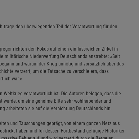
ich trage den überwiegenden Teil der Verantwortung für den
regor richten den Fokus auf einen einflussreichen Zirkel in
ie militärische Niederwerfung Deutschlands anstrebte: »Seit
s begann und warum der Krieg unnötig und vorsätzlich über das
hichte verzerrt, um die Tatsache zu verschleiern, dass
tlich war.«
en Weltkrieg verantwortlich ist. Die Autoren belegen, dass die
cht wurde, um eine geheime Elite sehr wohlhabender und
ng arbeiteten sie auf die Vernichtung Deutschlands hin.
eiten und Täuschungen geprägt, von einem ganzen Netz aus
gestrickt haben und für dessen Fortbestand gefügige Historiker
t massive Fehler auf und wird verzerrt durch die Berge an