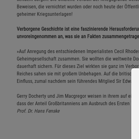
Beweisen, die vernichtet wurden oder noch heute der Öffentl
geheimer Kriegsunterlagen!
Verborgene Geschichte ist eine faszinierende Herausforderun
unvoreingenommen an, was sie an Fakten zusammengetragen
»Auf Anregung des entschiedenen Imperialisten Cecil Rhodes
Geheimgesellschaft zusammen. Sie wollten die weltweite D
dauerhaft sichern. Für dieses Ziel wirkten sie ganz im Verb
Reiches sahen sie mit großem Unbehagen. Auf die britische A
Einfluss, zumal nachdem sein führendes Mitglied Sir Edward
Gerry Docherty und Jim Macgregor weisen in ihrem auf eine
dass der Anteil Großbritanniens am Ausbruch des Ersten Wel
Prof. Dr. Hans Fenske