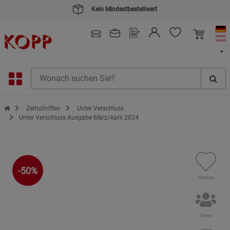
Kein Mindestbestellwert
4.91
/ 5.0 - SEHR GUT
(148.387)
Zur Startseite des Kopp Verlag Online-Shop
Zeitschriften
Unter Verschluss
Unter Verschluss Ausgabe März/April 2024
-50%
Merken
Teilen