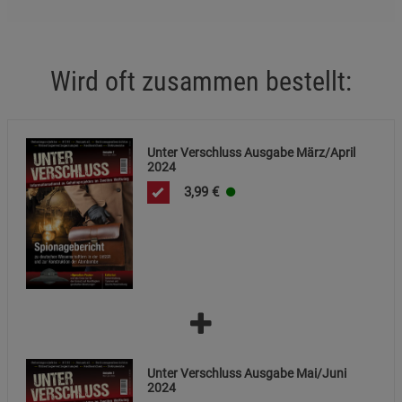
Beschreibung Funktionale Cookies
Cookie-Informationen
anzeigen
Wird oft zusammen bestellt:
Statistik Cookies (2)
Statistik Cookies
Beschreibung Statistik Cookies
Cookie-Informationen
anzeigen
Unter Verschluss Ausgabe März/April
2024
3,99
€
Marketing Cookies (3)
Marketing Cookies
Beschreibung Marketing Cookies
Cookie-Informationen
anzeigen
Datenschutzerklärung
Impressum
Unter Verschluss Ausgabe Mai/Juni
2024