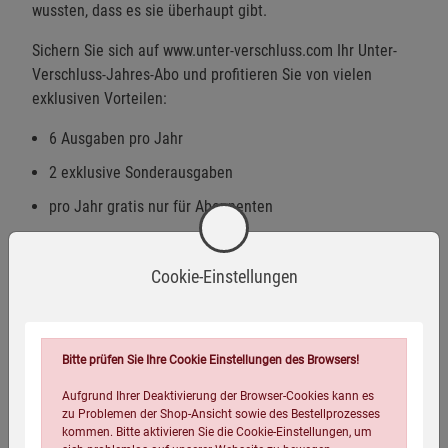
wussten, dass es sie überhaupt gibt.
Sichern Sie sich auf
www.unter-verschluss.com
Ihr Unter-
Verschluss-Jahres-Abo und profitieren Sie von vielen
exklusiven Vorteilen:
6 Ausgaben pro Jahr
2 exklusive Sonderausgaben
pro Jahr gratis nur für Abonnenten
versandkostenfreie Lieferung
jederzeit kündbar
Cookie-Einstellungen
In dieser Ausgabe lesen Sie:
Wie sich die Geschichte seit 100 Jahren im Kreis dreht:
Bitte prüfen Sie Ihre Cookie Einstellungen des Browsers!
Geheimhaltung und Propaganda verhindern Demokratie
Aufgrund Ihrer Deaktivierung der Browser-Cookies kann es
und Erkenntnis
zu Problemen der Shop-Ansicht sowie des Bestellprozesses
kommen. Bitte aktivieren Sie die Cookie-Einstellungen, um
Spionagebericht zu deutschen Wissenschaftlern in der