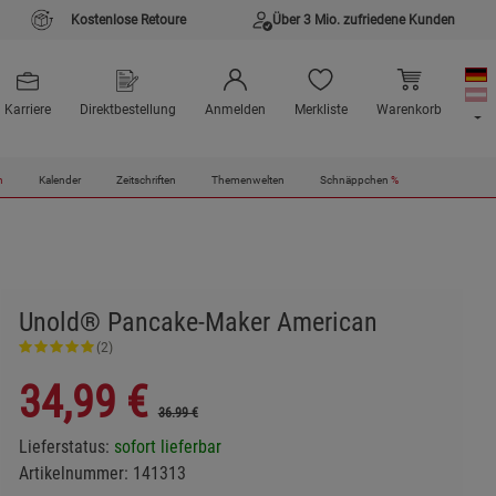
Kostenlose Retoure
Über 3 Mio. zufriedene Kunden
Karriere
Direktbestellung
Anmelden
Merkliste
Warenkorb
n
Kalender
Zeitschriften
Themenwelten
Schnäppchen
%
Unold® Pancake-Maker American
(2)
34,99
€
36.99 €
Lieferstatus:
sofort lieferbar
Artikelnummer:
141313