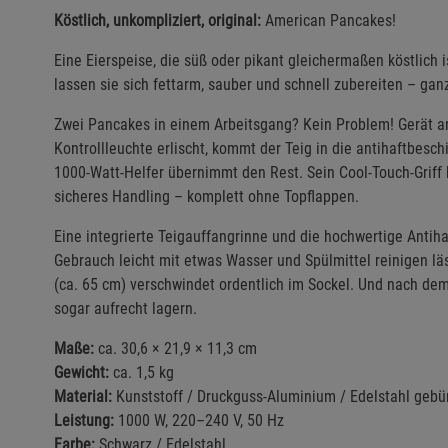
Köstlich, unkompliziert, original:
American Pancakes!
Eine Eierspeise, die süß oder pikant gleichermaßen köstlich
lassen sie sich fettarm, sauber und schnell zubereiten – ga
Zwei Pancakes in einem Arbeitsgang? Kein Problem! Gerät an
Kontrollleuchte erlischt, kommt der Teig in die antihaftbes
1000-Watt-Helfer übernimmt den Rest. Sein Cool-Touch-Griff 
sicheres Handling – komplett ohne Topflappen.
Eine integrierte Teigauffangrinne und die hochwertige Antih
Gebrauch leicht mit etwas Wasser und Spülmittel reinigen lä
(ca. 65 cm) verschwindet ordentlich im Sockel. Und nach de
sogar aufrecht lagern.
Maße:
ca. 30,6 × 21,9 × 11,3 cm
Gewicht:
ca. 1,5 kg
Material:
Kunststoff / Druckguss-Aluminium / Edelstahl gebü
Leistung:
1000 W, 220–240 V, 50 Hz
Farbe:
Schwarz / Edelstahl