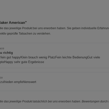
aker American"
e das jeweilige Produkt bei uns erworben haben. Sie geben individuelle Erfahru
ektiv geprüfte Tatsachen zu verstehen.
409
u richtig
 fein gut happyKlein brauch wenig PlatzFein leichte BedienungGut viele
pteHappy sehr gute Ergebnisse
 09
 zufrieden empfehlenswert
e das jeweilige Produkt tatsächlich bei uns erworben haben. Bewertungen durch P