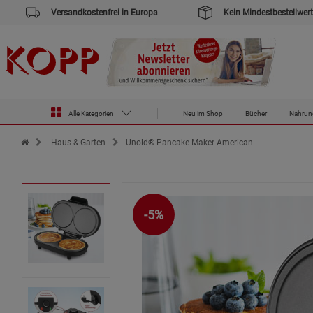
Versandkostenfrei in Europa
Kein Mindestbestellwert
Alle Kategorien
Neu im Shop
Bücher
Nahrun
Zur Startseite des Kopp Verlag Online-Shop
Haus & Garten
Unold® Pancake-Maker American
-5%