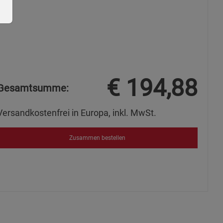
ie Gruppe
€
194,88
Gesamtsumme:
Versandkostenfrei in Europa, inkl. MwSt.
Zusammen bestellen
okies