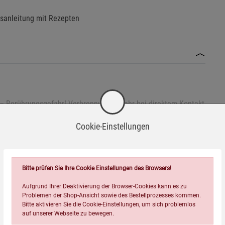
sanleitung mit Rezepten
– Berührungsgefahr! Verbrennungsgefahr bei direktem Kontakt
Cookie-Einstellungen
erfläche verwenden.
Bitte prüfen Sie Ihre Cookie Einstellungen des Browsers!
Aufgrund Ihrer Deaktivierung der Browser-Cookies kann es zu
Problemen der Shop-Ansicht sowie des Bestellprozesses kommen.
vom Stromnetz trennen.
Wird oft zusammen bestellt:
Bitte aktivieren Sie die Cookie-Einstellungen, um sich problemlos
eln verwenden – Gefahr der Beschädigung der
auf unserer Webseite zu bewegen.