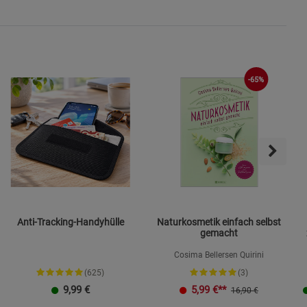
s
-65%
ies
Anti-Tracking-Handyhülle
Naturkosmetik einfach selbst
gemacht
Cosima Bellersen Quirini
(625)
(3)
9,99
€
5,99
€**
16,90 €