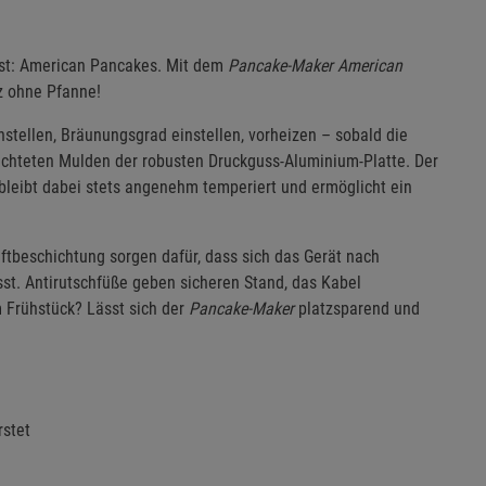
 ist: American Pancakes. Mit dem
Pancake-Maker American
nz ohne Pfanne!
stellen, Bräunungsgrad einstellen, vorheizen – sobald die
chichteten Mulden der robusten Druckguss-Aluminium-Platte. Der
bleibt dabei stets angenehm temperiert und ermöglicht ein
aftbeschichtung sorgen dafür, dass sich das Gerät nach
sst. Antirutschfüße geben sicheren Stand, das Kabel
m Frühstück? Lässt sich der
Pancake-Maker
platzsparend und
rstet