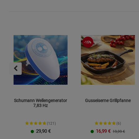
-15%
Schumann Wellengenerator
Gusseiserne Grillpfanne
7,83 Hz
(121)
(6)
29,90
€
16,99
€
19,99 €