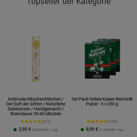
Topseller der Kategorie
Statistik Cookies (2)
Statistik Cookie
Beschreibung Statistik Cookies
Cookie-Informationen
anzeigen
Marketing Cookies (3)
Marketing Cook
Beschreibung Marketing Cookies
Cookie-Informationen
anzeigen
Datenschutzerklärung
Impressum
Ambrosia-Räucherstäbchen /
3er-Pack Holste Kaiser-Natron®
Der Duft der Götter / Natürliche
Pulver - 3 × 250 g
Substanzen / Handgemacht /
Brenndauer 30-60 Minuten
(221)
(155)
2,95
€
8,99
€
(295,00 EUR / 1 kg)
(11,99 EUR / 1 kg)