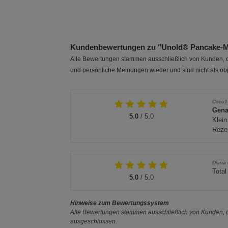
Plug-in-Stecker
TO GO
23 cm
26 cm
Kundenbewertungen zu "Unold® Pancake-M
Alle Bewertungen stammen ausschließlich von Kunden, di
und persönliche Meinungen wieder und sind nicht als obj
Coco1
Gena
5.0
/ 5.0
Klein
Reze
Diana
Total
5.0
/ 5.0
Hinweise zum Bewertungssystem
Alle Bewertungen stammen ausschließlich von Kunden, di
ausgeschlossen.