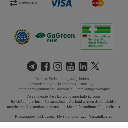
* frühere Preisbindung aufgehoben
**Sonderausgabe in anderer Ausstattung
*** früherer gebundener Ladenpreis
**** Mängelexemplar
Versandkostenfreie Lieferung innerhalb Europas.
Bei Lieferungen ins außereuropäische Ausland werden die tatsächlich
anfallenden Versandkosten berechnet. Mehr Informationen finden Sie
hier
.
Preisangaben inkl. gesetzl. MwSt. und ggf. zzgl.
Versandkosten.