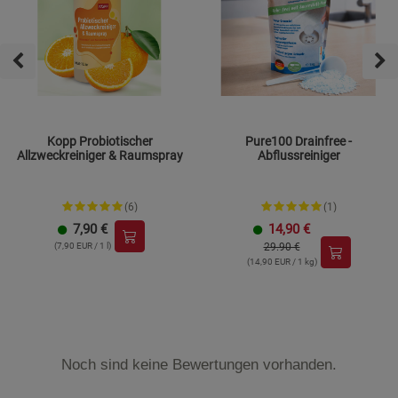
Kopp Probiotischer
Pure100 Drainfree -
Allzweckreiniger & Raumspray
Abflussreiniger
(6)
(1)
7,90
€
14,90
€
(7,90 EUR / 1 l)
29.90 €
(14,90 EUR / 1 kg)
Noch sind keine Bewertungen vorhanden.