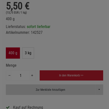
5,50
€
(13,75 EUR / 1 kg)
400 g
Lieferstatus:
sofort lieferbar
Artikelnummer:
142527
400 g
3 kg
Menge
In den Warenkorb >>
Toggle D
Zur Merkliste hinzufügen
Kauf auf Rechnung