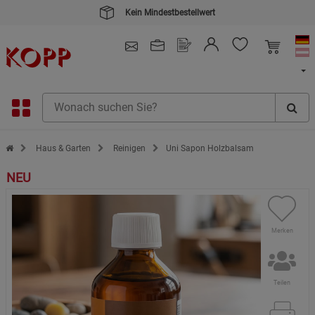
4.91
/ 5.0 - SEHR GUT
(148.387)
Zur Startseite des Kopp Verlag Online-Shop
Haus & Garten
Reinigen
Uni Sapon Holzbalsam
NEU
Merken
Teilen