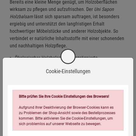
Bereits eine kleine Menge genügt, um Holzoberflächen
wirksam zu pflegen und aufzufrischen. Der
Uni Sapon
Holzbalsam
lässt sich sparsam auftragen, ist besonders
ergiebig und unterstützt den langfristigen Erhalt
hochwertiger Möbelstücke und anderer Holzobjekte. So
verbindet er natürliche Inhaltsstoffe mit einer schonenden
und nachhaltigen Holzpflege.
Ökologischer Holzbalsam für imprägnierte
Holzoberflächen
Cookie-Einstellungen
Mit reinem Jojobaöl und naturreinen ätherischen Ölen
Nährt das Holz von innen und bringt die natürliche
Maserung zur Geltung
Bitte prüfen Sie Ihre Cookie Einstellungen des Browsers!
Verleiht Holzoberflächen einen dezenten, natürlichen
Aufgrund Ihrer Deaktivierung der Browser-Cookies kann es
Glanz
zu Problemen der Shop-Ansicht sowie des Bestellprozesses
kommen. Bitte aktivieren Sie die Cookie-Einstellungen, um
Ideal für Möbel, Antiquitäten und Musikinstrumente
sich problemlos auf unserer Webseite zu bewegen.
Jojobaöl kann nicht ranzig werden