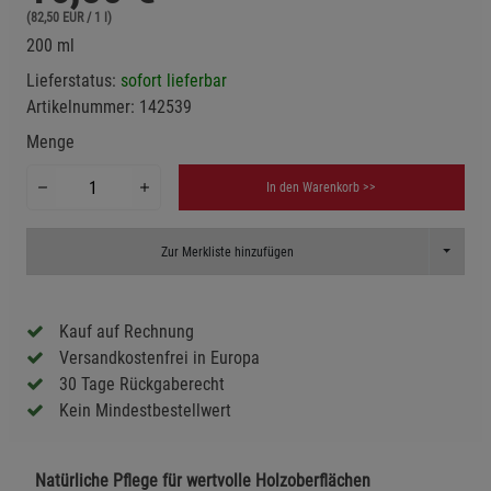
(82,50 EUR / 1 l)
200 ml
Lieferstatus:
sofort lieferbar
Artikelnummer:
142539
Menge
In den Warenkorb >>
Toggle D
Zur Merkliste hinzufügen
Kauf auf Rechnung
Versandkostenfrei in Europa
30 Tage Rückgaberecht
Kein Mindestbestellwert
Natürliche Pflege für wertvolle Holzoberflächen