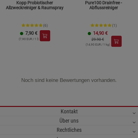
Kopp Probiotischer
Pure100 Drainfree -
Allzweckreiniger & Raumspray
Abflussreiniger
(6)
(1)
7,90
€
14,90
€
(7,90 EUR / 1 l)
29.90 €
(14,90 EUR / 1 kg)
Noch sind keine Bewertungen vorhanden.
Kontakt
Über uns
Rechtliches