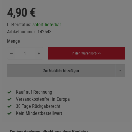
4,90
€
Lieferstatus:
sofort lieferbar
Artikelnummer:
142543
Menge
In den Warenkorb >>
Toggle D
Zur Merkliste hinzufügen
Kauf auf Rechnung
Versandkostenfrei in Europa
30 Tage Rückgaberecht
Kein Mindestbestellwert